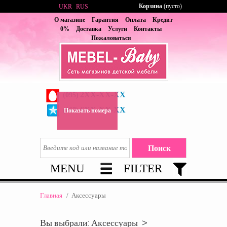
Корзина
(пусто)
UKR
RUS
О магазине
Гарантия
Оплата
Кредит
0%
Доставка
Услуги
Контакты
Пожаловаться
2XX-XX-XX
(095)
6XX-XX-XX
(067)
Показать номера
MENU
FILTER
Главная
/
Аксессуары
Вы выбрали: Аксессуары >