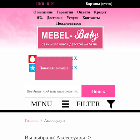
Корзина
(пусто)
UKR
RUS
О магазине
Гарантия
Оплата
Кредит
0%
Доставка
Услуги
Контакты
Пожаловаться
2XX-XX-XX
(095)
6XX-XX-XX
(067)
Показать номера
MENU
FILTER
Главная
/
Аксессуары
Вы выбрали: Аксессуары >