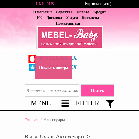
Корзина
(пусто)
UKR
RUS
О магазине
Гарантия
Оплата
Кредит
0%
Доставка
Услуги
Контакты
Пожаловаться
2XX-XX-XX
(095)
6XX-XX-XX
(067)
Показать номера
MENU
FILTER
Главная
/
Аксессуары
Вы выбрали: Аксессуары >