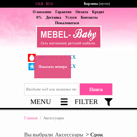
Корзина
(пусто)
UKR
RUS
О магазине
Гарантия
Оплата
Кредит
0%
Доставка
Услуги
Контакты
Пожаловаться
2XX-XX-XX
(095)
6XX-XX-XX
(067)
Показать номера
MENU
FILTER
Главная
/
Аксессуары
Вы выбрали: Аксессуары >
Срок