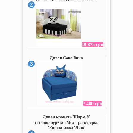
2
10 875 грн
Диван Сова Вика
3
7 400 грн
Диван-кровать "Шарм-9"
пенополиуретан Мех. трансформ.
"Еврокнижка" Ливс