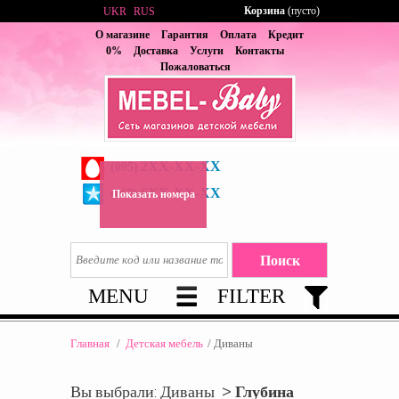
Корзина
(пусто)
UKR
RUS
О магазине
Гарантия
Оплата
Кредит
0%
Доставка
Услуги
Контакты
Пожаловаться
2XX-XX-XX
(095)
6XX-XX-XX
(067)
Показать номера
MENU
FILTER
Главная
/
Детская мебель
/
Диваны
Вы выбрали: Диваны >
Глубина