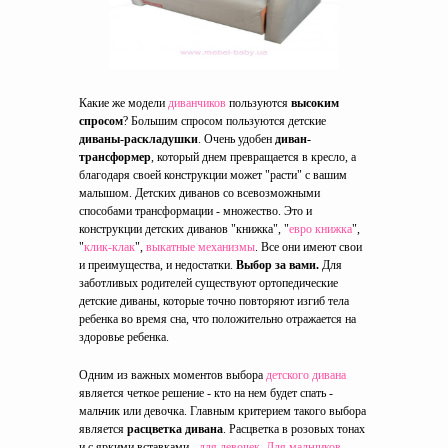
Какие же модели
диванчиков
пользуются
высоким
спросом
? Большим спросом пользуются детские
диваны-раскладушки
. Очень удобен
диван-
трансформер
, который днем превращается в кресло, а
благодаря своей конструкции может "расти" с вашим
малышом. Детских диванов со всевозможными
способами трансформации - множество. Это и
конструкции детских диванов "книжка", "
евро книжка
",
"
клик-клак
",
выкатные механизмы
. Все они имеют свои
и преимущества, и недостатки.
Выбор за вами.
Для
заботливых родителей существуют ортопедические
детские диваны, которые точно повторяют изгиб тела
ребенка во время сна, что положительно отражается на
здоровье ребенка.
Одним из важных моментов выбора
детского дивана
является четкое решение - кто на нем будет спать -
мальчик или девочка. Главным критерием такого выбора
является
расцветка дивана
. Расцветка в розовых тонах
и с яркими вставками -
для девочек
.
Для мальчиков