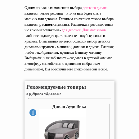
Одним из важных моментов выбора
детского дивана
является четкое решение - кто на нем будет спать -
мальчик или девочка. Главным критерием такого выбора
является
расцветка дивана
. Расцветка в розовых тонах
и с яркими вставками -
для девочек
.
Для мальчиков
наиболее подходят цвета зеленые, голубые, синие и
красные. В магазинах имеется большой выбор детских
диванов-игрушек
- машинки, домики и другие. Главное,
чтобы такой диванчик нравился Вашему малышу.
Выбирайте, и не забывайте - создавая в детской комнате
атмосферу спокойствия с правильно выбранным
диванчиком, Вы обеспечиваете спокойный сон и себе.
Рекомендуемые товары
в рубрике «Диваны»
Диван Ауди Вика
1