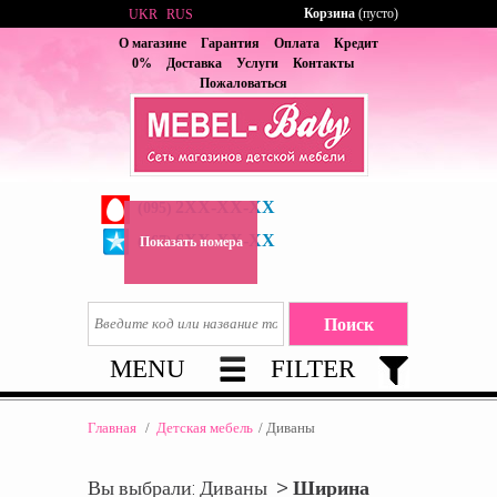
Корзина
(пусто)
UKR
RUS
О магазине
Гарантия
Оплата
Кредит
0%
Доставка
Услуги
Контакты
Пожаловаться
2XX-XX-XX
(095)
6XX-XX-XX
(067)
Показать номера
MENU
FILTER
Главная
/
Детская мебель
/
Диваны
Вы выбрали: Диваны >
Ширина