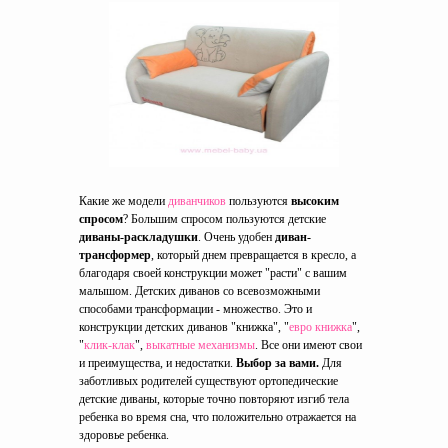
Какие же модели
диванчиков
пользуются
высоким
спросом
? Большим спросом пользуются детские
диваны-раскладушки
. Очень удобен
диван-
трансформер
, который днем превращается в кресло, а
благодаря своей конструкции может "расти" с вашим
малышом. Детских диванов со всевозможными
способами трансформации - множество. Это и
конструкции детских диванов "книжка", "
евро книжка
",
"
клик-клак
",
выкатные механизмы
. Все они имеют свои
и преимущества, и недостатки.
Выбор за вами.
Для
заботливых родителей существуют ортопедические
детские диваны, которые точно повторяют изгиб тела
ребенка во время сна, что положительно отражается на
здоровье ребенка.