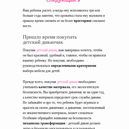
следующая
Ваш ребенок растет, и когда ему исполнилось три или
больше года заметно, что кроватка стала ему маловата и
пришло время сменить ее на более
просторное
спальное
место.
Пришло время покупать
детский диванчик.
Покупая
детский диван
, вам наверняка хочется, чтобы
он был красивый, удобный и, главное, чтобы он нравился
вашему ребенку. Но покупая, необходимо
руководствоваться
определенными критериями
выбора мебели для детей.
Прежде всего, покупая
детский диван
необходимо
учитывать
качество материала
, его экологическую
безопасность. Вы приобретаете диванчик не на один год,
а качество материала определяет срок службы дивана.
Не забывайте и про то, что ребенок будет играться и
прыгать на своем диванчике, а диванчик, изготовленный
из некачественного материала, может сломаться.
Особенно обращайте внимание на безопасность
механизма трансформации
- детский диван должен
легко и безопасно раскладываться и складываться.