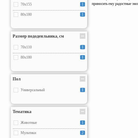
приносить ему радостные эмо
70x155
1
80x180
1
Размер пододеяльника, см
70x110
1
80x180
1
Пол
Универсальный
1
Тематика
Животные
1
Мультики
2