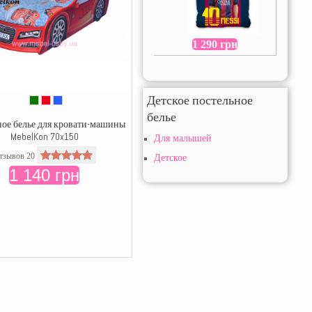
1 290 грн
Детское постельное
белье
ное белье для кровати-машины
MebelKon 70x150
Для малышей
тзывов 20
Детское
1 140 грн