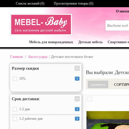
Список желаний (
0
)
Просмотренные товары (0)
О магаз
Мебель для новорожденных
Детская мебель
Спортивное 
Главная
/
Аксессуары
/
Детское постельное белье
Размер скидки
Вы выбрали: Детск
10%
1
СОРТИР
Срок доставки:
1-2 дня
1
1-2 рабочих дня
1