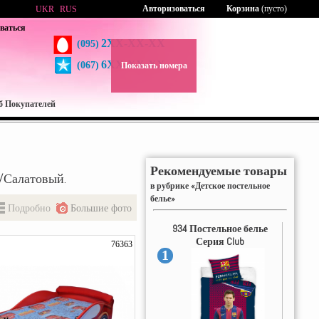
Авторизоваться
Корзина
(пусто)
UKR
RUS
ваться
2XX-XX-XX
(095)
6XX-XX-XX
(067)
Показать номера
б Покупателей
Рекомендуемые товары
й/Салатовый.
в рубрике «Детское постельное
белье»
Подробно
Большие фото
934 Постельное белье
Серия Club
76363
1