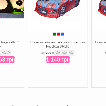
Панда» 70x170
Постельное белье для кровати-машины
Постель
by
MebelKon 80x180
Отзывов 0
О
63 грн
1 140 грн