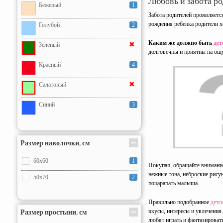
Любовь и забота ро
Бежевый
1
Забота родителей проявляетс
рождения ребенка родители х
Голубой
2
Каким же должно быть
дет
✖
Зеленый
долговечны и приятны на ощ
Красный
4
✖
Салатовый
Синий
3
Размер наволочки, см
60x60
1
Покупая, обращайте внимани
нежные тона, неброские рису
50x70
2
поцарапать малыша.
Правильно подобранное
детс
Размер простыни, см
вкусы, интересы и увлечения
любят играть и фантазировать