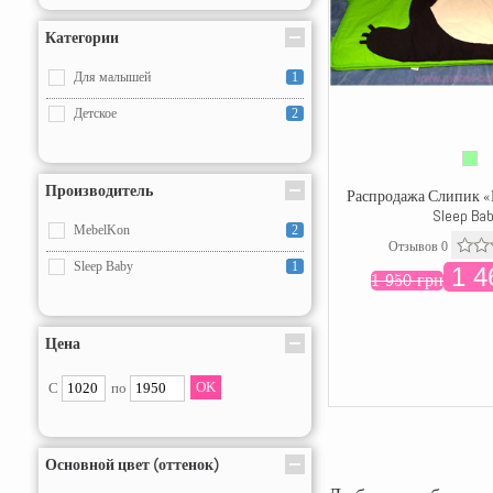
Категории
Для малышей
1
Детское
2
Производитель
Распродажа Слипик «
Sleep Ba
MebelKon
2
Отзывов 0
Sleep Baby
1
1 4
1 950 грн
Цена
С
по
Основной цвет (оттенок)