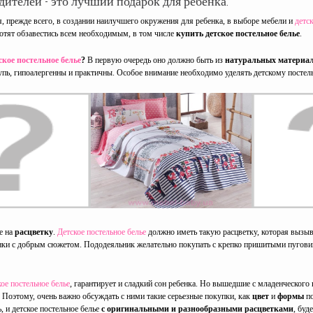
дителей - это лучший подарок для ребенка.
я, прежде всего, в создании наилучшего окружения для ребенка, в выборе мебели и
детс
отят обзавестись всем необходимым, в том числе
купить детское постельное белье
.
ское постельное белье
?
В первую очередь оно должно быть из
натуральных материа
упь, гипоалергенны и практичны. Особое внимание необходимо уделять детскому посте
е на
расцветку
.
Детское постельное белье
должно иметь такую расцветку, которая вызы
нки с добрым сюжетом. Пододеяльник желательно покупать с крепко пришитыми пугови
кое постельное белье
, гарантирует и сладкий сон ребенка. Но вышедшие с младенческого 
. Поэтому, очень важно обсуждать с ними такие серьезные покупки, как
цвет
и
формы
п
, и детское постельное белье
с оригинальными и разнообразными расцветками
, буд