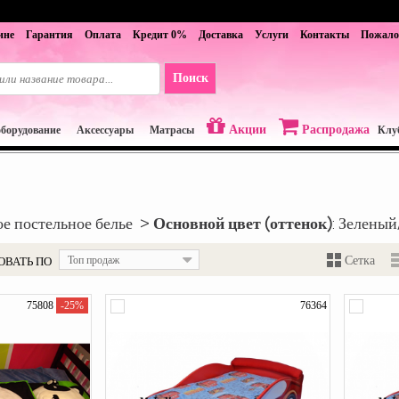
ине
Гарантия
Оплата
Кредит 0%
Доставка
Услуги
Контакты
Пожало
Акции
Распродажа
оборудование
Аксессуары
Матрасы
Клу
ое постельное белье >
Основной цвет (оттенок)
: Зелены
ОВАТЬ ПО
Топ продаж
Сетка
75808
-25%
76364