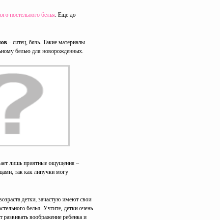
кого постельного белья
. Еще до
лов
– ситец, бязь. Такие материалы
льному белью для новорожденных.
вает лишь приятные ощущения –
цами, так как липучки могу
возраста детки, зачастую имеют свои
остельного белья. Учтите, детки очень
ет развивать воображение ребенка и