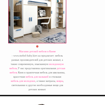
Магазин детской мебели в Киеве
- www.mebel-baby.kiev.ua предлагает: мебель
разных производителей для детских комнат, а
также современную, изысканную
молодежную
мебель
.У нас представлена оригинальная
детская
мебель
Киев и практичная мебель для школьника,
красочная
мебель для малышей
и стильная
мебель для молодежи
, а также матрасы,
ковры
,
светильники и другие необходимые вещи для
детских комнат.