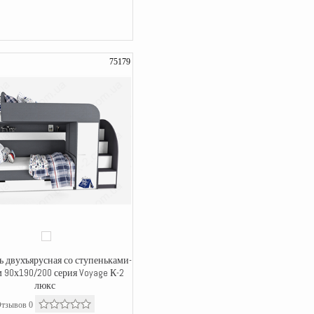
75179
ь двухъярусная со ступеньками-
 90х190/200 серия Voyage К-2
люкс
тзывов 0