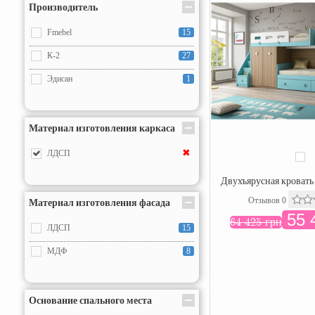
Производитель
Fmebel
15
К-2
27
Эдисан
1
Материал изготовления каркаса
✖
ЛДСП
Двухъярусная кровать
Отзывов 0
Материал изготовления фасада
55 
64 425 грн
ЛДСП
15
МДФ
8
Основание спального места