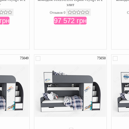
т
элит
Отзывов 0
О
грн
97 572 грн
75049
75050