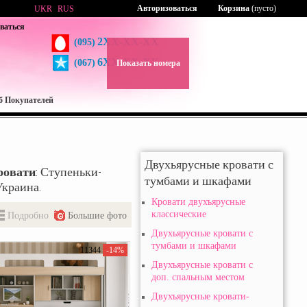
Авторизоваться
Корзина
(пусто)
UKR
RUS
ваться
2XX-XX-XX
(095)
6XX-XX-XX
(067)
Показать номера
б Покупателей
Двухьярусные кровати с
ровати
: Ступеньки-
тумбами и шкафами
Украина.
Кровати двухъярусные
классические
Подробно
Большие фото
Двухьярусные кровати с
тумбами и шкафами
11344
-14%
Двухъярусные кровати с
доп. спальным местом
Двухъярусные кровати-