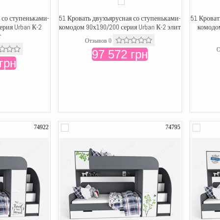
 со ступеньками-
51 Кровать двухъярусная со ступеньками-
51 Кроват
ерия Urban К-2
комодом 90х190/200 серия Urban К-2 элит
комодом
т
Отзывов 0
О
97 572 грн
грн
74922
74795