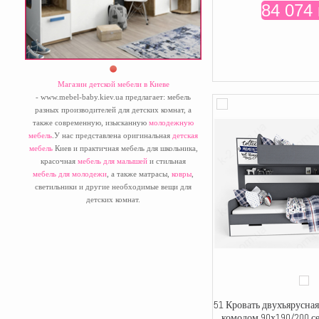
84 074 
Магазин детской мебели в Киеве
- www.mebel-baby.kiev.ua предлагает: мебель
разных производителей для детских комнат, а
также современную, изысканную
молодежную
мебель
.У нас представлена оригинальная
детская
мебель
Киев и практичная мебель для школьника,
красочная
мебель для малышей
и стильная
мебель для молодежи
, а также матрасы,
ковры
,
светильники и другие необходимые вещи для
детских комнат.
51 Кровать двухъярусная
комодом 90х190/200 се