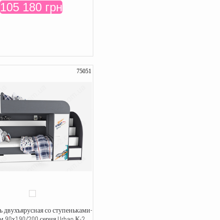
105 180 грн
75051
ь двухъярусная со ступеньками-
 90х190/200 серия Urban К-2