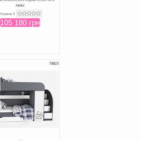
люкс
тзывов 0
105 180 грн
74923