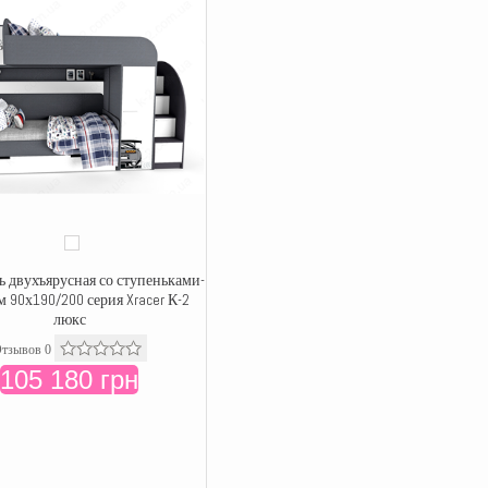
ь двухъярусная со ступеньками-
 90х190/200 серия Xracer К-2
люкс
тзывов 0
105 180 грн