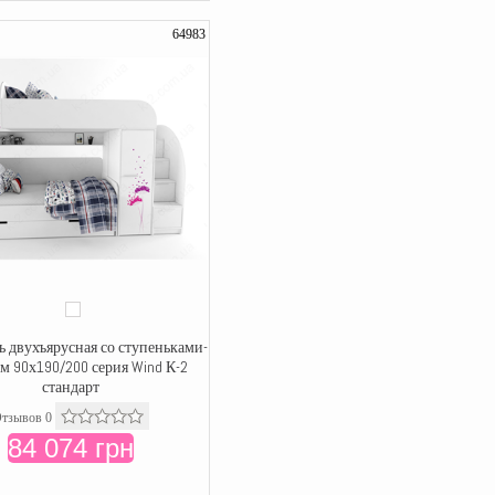
64983
ь двухъярусная со ступеньками-
м 90х190/200 серия Wind К-2
стандарт
тзывов 0
84 074 грн