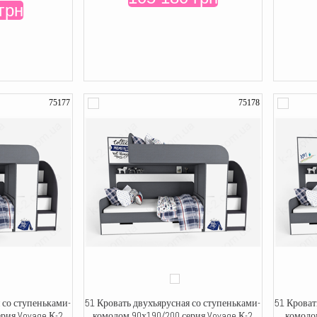
грн
75177
75178
 со ступеньками-
51 Кровать двухъярусная со ступеньками-
51 Кроват
рия Voyage К-2
комодом 90х190/200 серия Voyage К-2
комодом