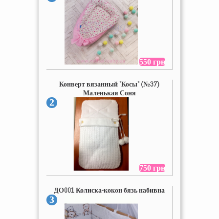
550 грн
Конверт вязанный "Косы" (№37)
Маленькая Соня
2
750 грн
ДО001 Колиска-кокон бязь набивна
3