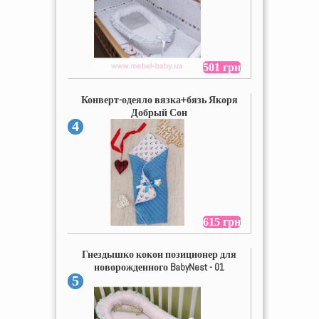
501 грн
Конверт-одеяло вязка+бязь Якоря
Добрый Сон
4
615 грн
Гнездышко кокон позиционер для
новорожденного BabyNest - 01
5