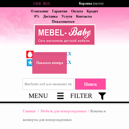
Корзина
(пусто)
UKR
RUS
О магазине
Гарантия
Оплата
Кредит
0%
Доставка
Услуги
Контакты
Пожаловаться
2XX-XX-XX
(095)
6XX-XX-XX
(067)
Показать номера
MENU
FILTER
Главная
/
Мебель для новорожденных
/
Коконы и
конверты для новорожденных