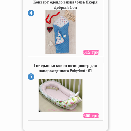
Конверт-одеяло вязка+бязь Якоря
Добрый Сон
4
615 грн
Гнездышко кокон позиционер для
новорожденного BabyNest - 01
5
600 грн