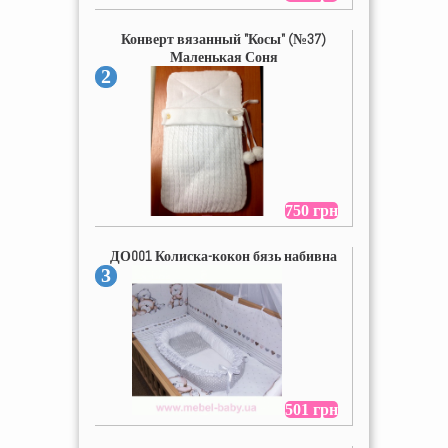
Конверт вязанный "Косы" (№37)
Маленькая Соня
2
750 грн
ДО001 Колиска-кокон бязь набивна
3
501 грн