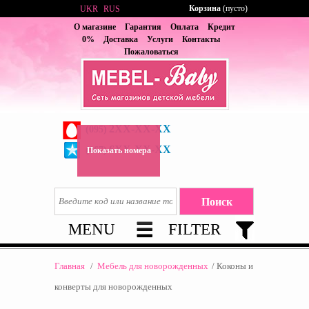
Корзина
(пусто)
UKR
RUS
О магазине
Гарантия
Оплата
Кредит
0%
Доставка
Услуги
Контакты
Пожаловаться
2XX-XX-XX
(095)
6XX-XX-XX
(067)
Показать номера
MENU
FILTER
Главная
/
Мебель для новорожденных
/
Коконы и
конверты для новорожденных