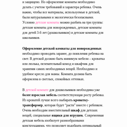
и защищено. Но оформление комнаты необходимо
делать с учетом требований и характера ребенка. Очень
важно, чтобы все материалы, используемые в детской,
были натуральными и экологически безопасными.
Условно
детские комнаты
можно разбить на три группы:
детские комнаты для новорожденных, детские комнаты
для детей 3-6 лет (дошкольников) и детские комнаты для
школьников.
Оформление детской комнаты для новорожденных
необходимо проводить заранее, до появления ребенка на
свет. В детской должно быть минимум мебели – кроватка
или люлька, пеленательный комод и шкафчик для
хранения самих необходимых вещей. Необходимо и
удобное кресло для мамы. Комната должна быть
оформлена в светлых, спокойных оттенках.
В
детской комнате
для дошкольников необходима уже
более взрослая мебель
соответствующая росту ребенка.
Из кроватей лучше всего выбирать
кроватку-
трансформер
, которая будет “расти” вместе с ребенком.
Очень необходим вместительный
шкаф
для детских
вещей, специальные
ящики для игрушек
. Современная
детская мебель изобилует разнообразными
конструкциями, что позволяет подобрать оптимальный