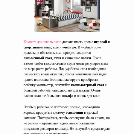
Комната для школьников
должна иметь кроме
игровой
и
спортивной
зоны, еще и
учебную
. В учебной зоне
должны, в обязательном порядке, находится
письменный стол
,
стул
и
книжные полки
. Очень
важно чтобы высота стола и стула могла регулироваться
по мере роста ребенка. Для удобства, стол необходимо
разместить возле окна так, чтобы солнечный свет падал
прямо или слева. Если вы планируете приобрести
ребенку компьютер, покупайте
компьютерный стол
с
большой рабочей поверхностью для письма. Очень
важно наличие большого
шкафа
и полок для книг.
Чтобы у ребенка не портилось зрение, необходимо
хорошо продумать систему
освещения
в детской
комнате. Постарайтесь, чтобы освещение было ярким, но
не резким – правильно подобранное освещение
визуально расширит площадь. Не покупайте вредные для