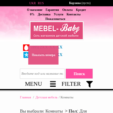
Корзина
(пусто)
UKR
RUS
О магазине
Гарантия
Оплата
Кредит
0%
Доставка
Услуги
Контакты
Пожаловаться
2XX-XX-XX
(095)
6XX-XX-XX
(067)
Показать номера
MENU
FILTER
Главная
/
Детская мебель
/
Комнаты
Вы выбрали: Комнаты >
Пол:
: Для