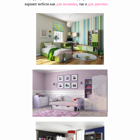
вариант мебели как
для мальчика
, так и
для девочки
.