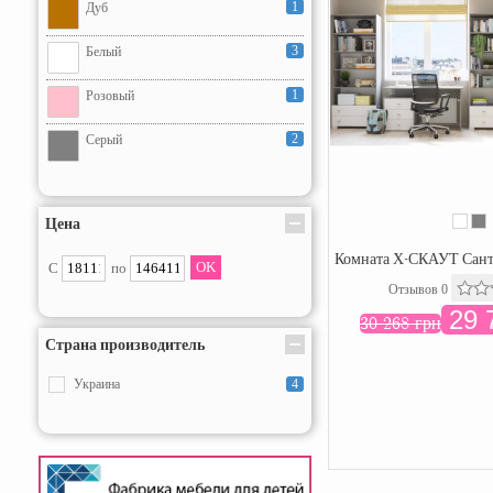
1
Дуб
3
Белый
1
Розовый
2
Серый
Цена
Комната Х-СКАУТ Сант
С
по
Отзывов 0
29 
30 268 грн
Страна производитель
Украина
4