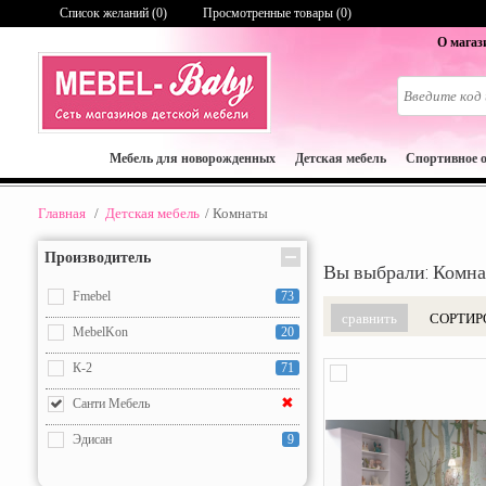
Список желаний (
0
)
Просмотренные товары (0)
О магаз
Мебель для новорожденных
Детская мебель
Спортивное 
Главная
/
Детская мебель
/
Комнаты
Производитель
Вы выбрали: Комн
Fmebel
73
СОРТИР
MebelKon
20
К-2
71
✖
Санти Мебель
Эдисан
9