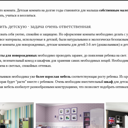
сто комната. Детская комната на долгие годы становится для малыша
собственным мал
ать, учиться и веселиться.
ть детскую - задача очень ответственная.
овать себя уютно, спокойно и защищено. Но оформление комнаты необходимо делать с у
 все материалы, используемые в детской, были натуральными и экологически безопасны
кие комнаты для новорожденных, детские комнаты для детей 3-6 лет (дошкольников) и де
аты для новорожденных
необходимо проводить заранее, до появления ребенка на свет
а, пеленательный комод и шкафчик для хранения самих необходимых вещей. Необходим
на в светлых, спокойных оттенках.
льников необходима уже
более взрослая мебель
соответствующая росту ребенка. Из кр
торая будет “расти” вместе с ребенком. Очень необходим вместительный
шкаф
для детск
кая мебель изобилует разнообразными конструкциями, что позволяет подобрать оптима