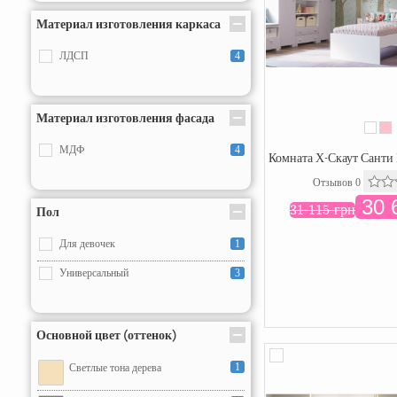
Материал изготовления каркаса
ЛДСП
4
Материал изготовления фасада
МДФ
4
Комната Х-Скаут Санти
Отзывов 0
30 
31 115 грн
Пол
Для девочек
1
Универсальный
3
Основной цвет (оттенок)
1
Светлые тона дерева