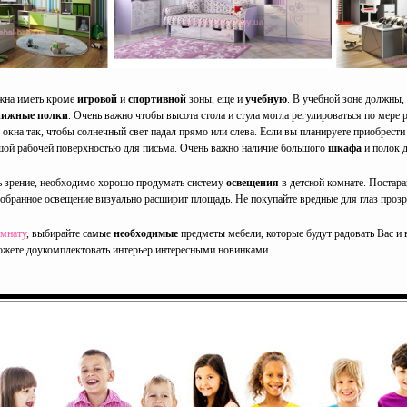
жна иметь кроме
игровой
и
спортивной
зоны, еще и
учебную
. В учебной зоне должны,
нижные полки
. Очень важно чтобы высота стола и стула могла регулироваться по мере р
 окна так, чтобы солнечный свет падал прямо или слева. Если вы планируете приобрести
шой рабочей поверхностью для письма. Очень важно наличие большого
шкафа
и полок д
ь зрение, необходимо хорошо продумать систему
освещения
в детской комнате. Постар
добранное освещение визуально расширит площадь. Не покупайте вредные для глаз проз
омнату
, выбирайте самые
необходимые
предметы мебели, которые будут радовать Вас и 
ожете доукомплектовать интерьер интересными новинками.