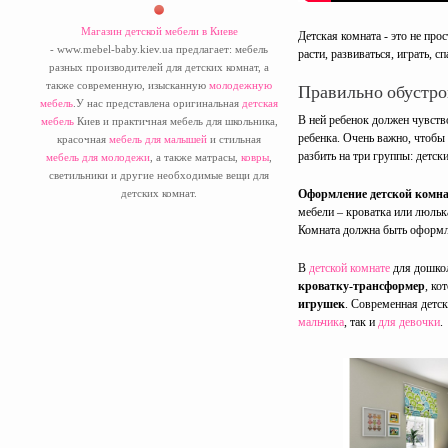
Магазин детской мебели в Киеве
Детская комната - это не про
- www.mebel-baby.kiev.ua предлагает: мебель
расти, развиваться, играть, сп
разных производителей для детских комнат, а
также современную, изысканную
молодежную
Правильно обустрои
мебель
.У нас представлена оригинальная
детская
В ней ребенок должен чувств
мебель
Киев и практичная мебель для школьника,
ребенка. Очень важно, чтобы
красочная
мебель для малышей
и стильная
разбить на три группы: детс
мебель для молодежи
, а также матрасы,
ковры
,
светильники и другие необходимые вещи для
Оформление детской комн
детских комнат.
мебели – кроватка или люльк
Комната должна быть оформле
В
детской комнате
для дошко
кроватку-трансформер
, ко
игрушек
. Современная детс
мальчика
, так и
для девочки
.