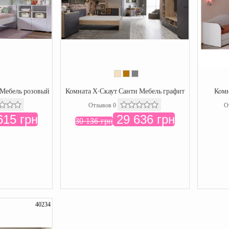
 Мебель розовый
Комната Х-Скаут Санти Мебель графит
Комн
Отзывов 0
О
615 грн
29 636 грн
30 136 грн
40234