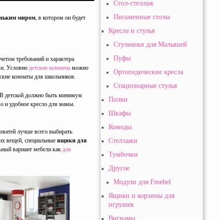
Стол-стеллаж
Письменные столы
еньким миром
, в котором он будет
Кресла и стулья
Стульчики для Малышей
Пуфы
четом требований и характера
ми. Условно
детские комнаты
можно
Ортопедические кресла
тские комнаты для школьников.
Стационарные стулья
. В детской должно быть минимум
Полки
о и удобное кресло для мамы.
Шкафы
Комоды
оватей лучше всего выбирать
их вещей, специальные
ящики для
Стеллажи
льный вариант мебели как
для
Тумбочки
Другое
Модули для Fmebel
Ящики и корзины для
игрушек
Вигвамы