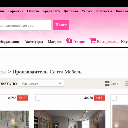
ине
Гарантия
Оплата
Кредит 0%
Доставка
Услуги
Контакты
Пожало
Акции
Распродажа
оборудование
Аксессуары
Матрасы
Клу
аты >
Производитель
: Санти Мебель.
ОВАТЬ ПО
Топ продаж
Сетка
40266
ХИТ!
40250
ХИТ!