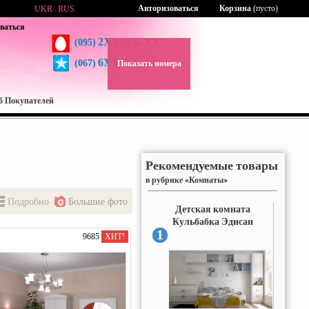
Авторизоваться
Корзина
(пусто)
UKR
RUS
ваться
2XX-XX-XX
(095)
6XX-XX-XX
(067)
Показать номера
б Покупателей
Рекомендуемые товары
в рубрике «Комнаты»
Подробно
Большие фото
Детская комната
Кульбабка Эдисан
1
9685
ХИТ!