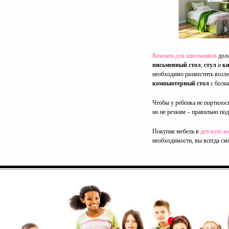
Комната для школьников
дол
письменный стол
,
стул
и
к
необходимо разместить возле
компьютерный стол
с боль
Чтобы у ребенка не портилос
но не резким – правильно по
Покупая мебель в
детскую к
необходимости, вы всегда см