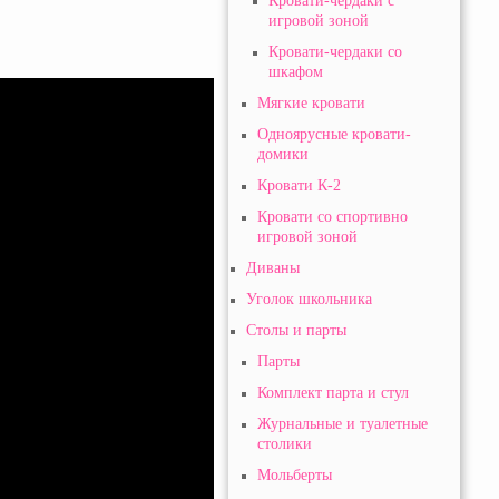
Кровати-чердаки с
игровой зоной
Кровати-чердаки со
шкафом
Мягкие кровати
Одноярусные кровати-
домики
Кровати К-2
Кровати со спортивно
игровой зоной
Диваны
Уголок школьника
Столы и парты
Парты
Комплект парта и стул
Журнальные и туалетные
столики
Мольберты