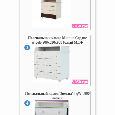
6 050 грн
Пеленальный комод Мишка Сердце
Angelo 900х510х900 белый МДФ
3
6 050 грн
Пеленальный комод "Звезды" IngVart 800
белый
4