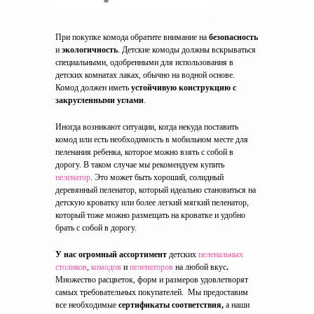
При покупке комода обратите внимание на
безопасность
и
экологичность
. Детские комоды должны вскрываться
специальными, одобренными для использования в
детских комнатах лаках, обычно на водной основе.
Комод должен иметь
устойчивую конструкцию с
закругленными углами
.
Иногда возникают ситуации, когда некуда поставить
комод или есть необходимость в мобильном месте для
пеленания ребенка, которое можно взять с собой в
дорогу. В таком случае мы рекомендуем купить
пеленатор
. Это может быть хороший, солидный
деревянный пеленатор, который идеально становиться на
детскую кроватку или более легкий мягкий пеленатор,
который тоже можно размещать на кроватке и удобно
брать с собой в дорогу.
У нас огромный ассортимент
детских
пеленальных
столиков
,
комодов
и
пеленаторов
на любой вкус
.
Множество расцветок, форм и размеров
удовлетворят
самых требовательных покупателей.
Мы предоставим
все необходимые
сертификаты соответствия,
а наши