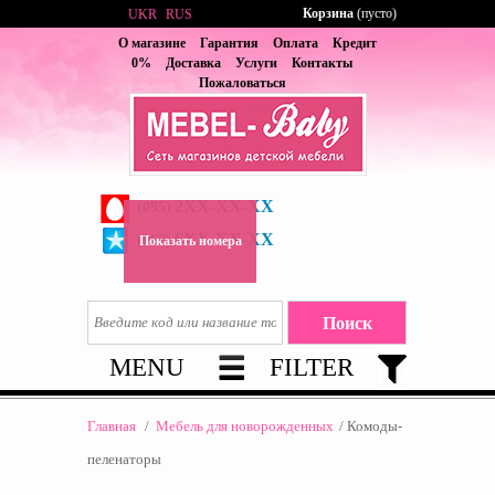
Корзина
(пусто)
UKR
RUS
О магазине
Гарантия
Оплата
Кредит
0%
Доставка
Услуги
Контакты
Пожаловаться
2XX-XX-XX
(095)
6XX-XX-XX
(067)
Показать номера
MENU
FILTER
Главная
/
Мебель для новорожденных
/
Комоды-
пеленаторы