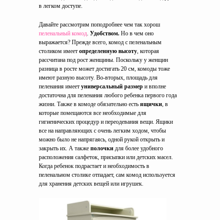
в легком доступе.
Давайте рассмотрим поподробнее чем так хорош
пеленальный комод
.
Удобством.
Но в чем оно
выражается? Прежде всего, комод с пеленальным
столиком имеет
определенную высоту
, которая
рассчитана под рост женщины. Поскольку у женщин
разница в росте может достигать 20 см, комоды тоже
имеют разную высоту. Во-вторых, площадь для
пеленания имеет
универсальный размер
и вполне
достаточна для пеленания любого ребенка первого года
жизни. Также в комоде обязательно есть
ящички
, в
которые помещаются все необходимые для
гигиенических процедур и переодевания вещи. Ящики
все на направляющих с очень легким ходом, чтобы
можно было не напрягаясь, одной рукой открыть и
закрыть их. А также
полочки
для более удобного
расположения салфеток, присыпки или детских масел.
Когда ребенок подрастает и необходимость в
пеленальном столике отпадает, сам комод используется
для хранения детских вещей или игрушек.