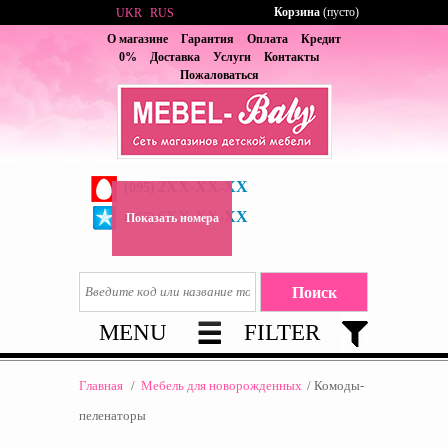
Корзина
(пусто)
UKR
RUS
О магазине
Гарантия
Оплата
Кредит
0%
Доставка
Услуги
Контакты
Пожаловаться
2XX-XX-XX
(095)
6XX-XX-XX
(067)
Показать номера
MENU
FILTER
Главная
/
Мебель для новорожденных
/
Комоды-
пеленаторы