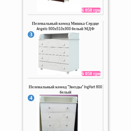
6 050 грн
Пеленальный комод Мишка Сердце
Angelo 900х510х900 белый МДФ
3
6 050 грн
Пеленальный комод "Звезды" IngVart 800
белый
4