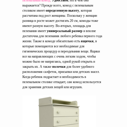
пеленальный комод
.
Удобством.
Но в чем оно
выражается? Прежде всего, комод с пеленальным
столиком имеет
определенную высоту
, которая
рассчитана под рост женщины. Поскольку у женщин
разница в росте может достигать 20 см, комоды тоже
имеют разную высоту. Во-вторых, площадь для
пеленания имеет
универсальный размер
и вполне
достаточна для пеленания любого ребенка первого года
жизни. Также в комоде обязательно есть
ящички
, в
которые помещаются все необходимые для
гигиенических процедур и переодевания вещи. Ящики
все на направляющих с очень легким ходом, чтобы
можно было не напрягаясь, одной рукой открыть и
закрыть их. А также
полочки
для более удобного
расположения салфеток, присыпки или детских масел.
Когда ребенок подрастает и необходимость в
пеленальном столике отпадает, сам комод используется
для хранения детских вещей или игрушек.