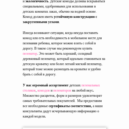
и
экологичность
. Детские комоды должны вскрываться
специальными, одобренными для использования в
детских комнатах лаках, обычно на водной основе.
Комод должен иметь
устойчивую конструкцию с
закругленными углами
.
Иногда возникают ситуации, когда некуда поставить
комод или есть необходимость в мобильном месте для
пеленания ребенка, которое можно взять с собой в
дорогу. В таком случае мы рекомендуем купить
пеленатор
. Это может быть хороший, солидный
деревянный пеленатор, который идеально становиться на
детскую кроватку или более легкий мягкий пеленатор,
который тоже можно размещать на кроватке и удобно
брать с собой в дорогу.
У нас огромный ассортимент
детских
пеленальных
столиков
,
комодов
и
пеленаторов
на любой вкус
.
Множество расцветок, форм и размеров
удовлетворят
самых требовательных покупателей.
Мы предоставим
все необходимые
сертификаты соответствия,
а наши
консультанты дадут исчерпывающую информацию о
каждой модели
.