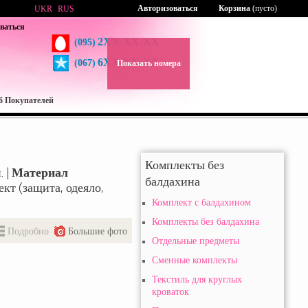
Авторизоваться
Корзина
(пусто)
UKR
RUS
ваться
2XX-XX-XX
(095)
6XX-XX-XX
(067)
Показать номера
б Покупателей
Комплекты без
. |
Материал
балдахина
ект (защита, одеяло,
Комплект с балдахином
Комплекты без балдахина
Подробно
Большие фото
Отдельные предметы
Сменные комплекты
Текстиль для круглых
кроваток