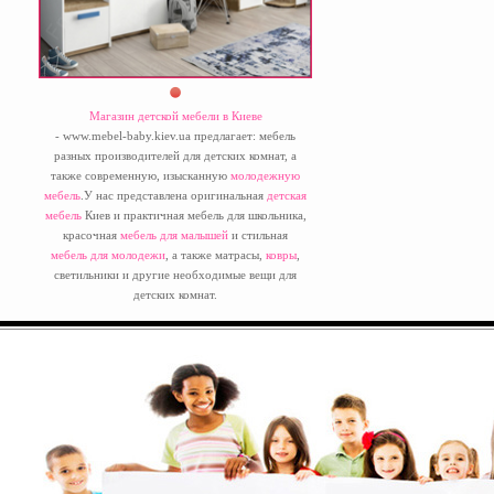
Магазин детской мебели в Киеве
- www.mebel-baby.kiev.ua предлагает: мебель
разных производителей для детских комнат, а
также современную, изысканную
молодежную
мебель
.У нас представлена оригинальная
детская
мебель
Киев и практичная мебель для школьника,
красочная
мебель для малышей
и стильная
мебель для молодежи
, а также матрасы,
ковры
,
светильники и другие необходимые вещи для
детских комнат.