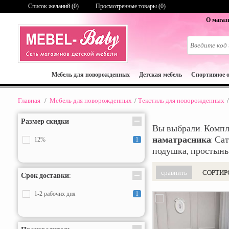
Список желаний (
0
)
Просмотренные товары (0)
О магаз
Мебель для новорожденных
Детская мебель
Спортивное 
Главная
/
Мебель для новорожденных
/
Текстиль для новорожденных
/
Размер скидки
Вы выбрали: Компл
наматрасника
: Сат
12%
1
подушка, простынь,
СОРТИР
Срок доставки:
1-2 рабочих дня
1