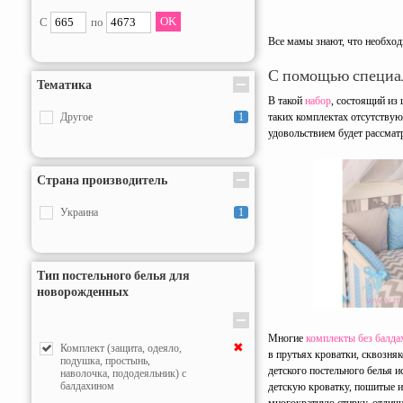
С
по
Все мамы знают, что необход
С помощью специал
Тематика
В такой
набор
, состоящий из
Другое
1
таких комплектах отсутствую
удовольствием будет рассматр
Страна производитель
Украина
1
Тип постельного белья для
новорожденных
Многие
комплекты без балда
✖
Комплект (защита, одеяло,
в прутьях кроватки, сквозня
подушка, простынь,
детского постельного белья 
наволочка, пододеяльник) с
балдахином
детскую кроватку, пошитые 