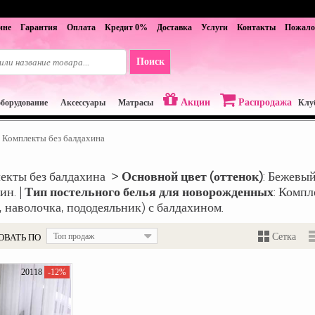
ине
Гарантия
Оплата
Кредит 0%
Доставка
Услуги
Контакты
Пожало
Акции
Распродажа
оборудование
Аксессуары
Матрасы
Клу
Комплекты без балдахина
екты без балдахина >
Основной цвет (оттенок)
: Бежевый
ин. |
Тип постельного белья для новорожденных
: Компл
 наволочка, пододеяльник) с балдахином.
ОВАТЬ ПО
Топ продаж
Сетка
20118
-12%