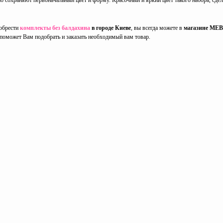
о сохраняют первоначальный цвет и форму. Красочный и яркий цвет такого набора, сде
обрести
комплекты без балдахина
в городе Киеве
, вы всегда можете в
магазине MEB
н поможет Вам подобрать и заказать необходимый вам товар.