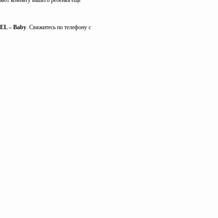
лают комнату вашего ребенка еще
EL – Baby
. Свяжитесь по телефону с