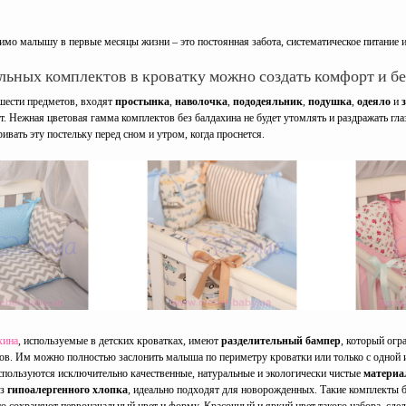
имо малышу в первые месяцы жизни – это постоянная забота, систематическое питание и
ьных комплектов в кроватку можно создать комфорт и бе
 шести предметов, входят
простынка
,
наволочка
,
пододеяльник
,
подушка
,
одеяло
и
з
т. Нежная цветовая гамма комплектов без балдахина не будет утомлять и раздражать г
ивать эту постельку перед сном и утром, когда проснется.
хина
, используемые в детских кроватках, имеют
разделительный бампер
, который огр
ков. Им можно полностью заслонить малыша по периметру кроватки или только с одной 
используются исключительно качественные, натуральные и экологически чистые
матери
из
гипоалергенного хлопка
, идеально подходят для новорожденных. Такие комплекты 