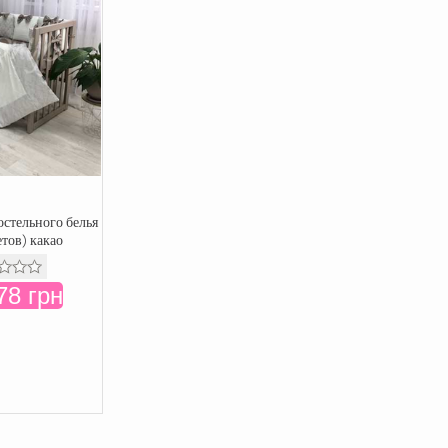
стельного белья
етов) какао
78 грн