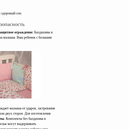
 здоровый сон.
зопасность.
ащитное ограждение
. Балдахины в
лаза малыша. Ваш ребенок с большим
аждает малыша от ударов, застревания
или двух сторон. Для изготовления
алы
. Комплекты без балдахина в
белья могут выдерживать