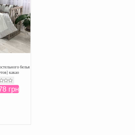
стельного белья
етов) какао
78 грн