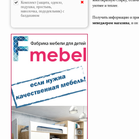
многократную стирку, отличн
✖
Комплект (защита, одеяло,
уютнее и теплее.
подушка, простынь,
наволочка, пододеяльник) с
балдахином
Получить информацию и при
менеджером магазина
, и о