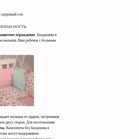
 здоровый сон.
зопасность.
ащитное ограждение
. Балдахины в
лаза малыша. Ваш ребенок с большим
аждает малыша от ударов, застревания
или двух сторон. Для изготовления
алы
. Комплекты без балдахина в
белья могут выдерживать