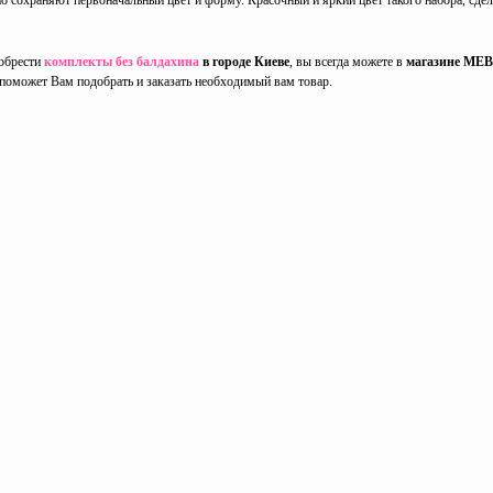
о сохраняют первоначальный цвет и форму. Красочный и яркий цвет такого набора, сде
обрести
комплекты без балдахина
в городе Киеве
, вы всегда можете в
магазине MEB
н поможет Вам подобрать и заказать необходимый вам товар.