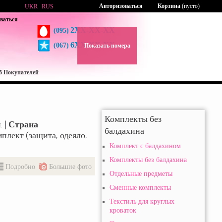
Авторизоваться
Корзина
(пусто)
UKR
RUS
ваться
2XX-XX-XX
(095)
6XX-XX-XX
(067)
Показать номера
б Покупателей
Комплекты без
. |
Страна
балдахина
мплект (защита, одеяло,
Комплект с балдахином
Комплекты без балдахина
Подробно
Большие фото
Отдельные предметы
Сменные комплекты
Текстиль для круглых
кроваток