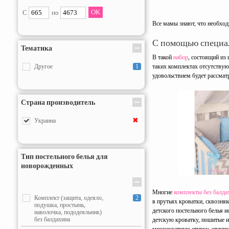
С
по
Все мамы знают, что необход
С помощью специал
Тематика
В такой
набор
, состоящий из
Другое
1
таких комплектах отсутствую
удовольствием будет рассматр
Страна производитель
✖
Украина
Тип постельного белья для
новорожденных
Многие
комплекты без балда
Комплект (защита, одеяло,
2
в прутьях кроватки, сквозня
подушка, простынь,
детского постельного белья 
наволочка, пододеяльник)
без балдахина
детскую кроватку, пошитые 