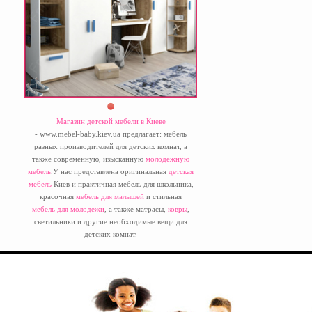
Магазин детской мебели в Киеве
- www.mebel-baby.kiev.ua предлагает: мебель
разных производителей для детских комнат, а
также современную, изысканную
молодежную
мебель
.У нас представлена оригинальная
детская
мебель
Киев и практичная мебель для школьника,
красочная
мебель для малышей
и стильная
мебель для молодежи
, а также матрасы,
ковры
,
светильники и другие необходимые вещи для
детских комнат.