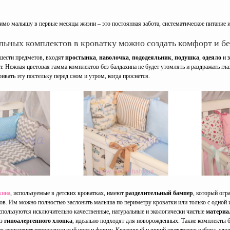
имо малышу в первые месяцы жизни – это постоянная забота, систематическое питание и
ьных комплектов в кроватку можно создать комфорт и бе
 шести предметов, входят
простынка
,
наволочка
,
пододеяльник
,
подушка
,
одеяло
и
з
т. Нежная цветовая гамма комплектов без балдахина не будет утомлять и раздражать г
ивать эту постельку перед сном и утром, когда проснется.
хина
, используемые в детских кроватках, имеют
разделительный бампер
, который огр
ков. Им можно полностью заслонить малыша по периметру кроватки или только с одной 
используются исключительно качественные, натуральные и экологически чистые
матери
из
гипоалергенного хлопка
, идеально подходят для новорожденных. Такие комплекты 