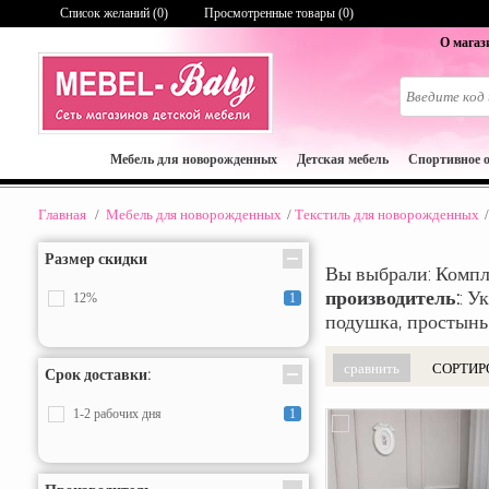
Список желаний (
0
)
Просмотренные товары (0)
О магаз
Мебель для новорожденных
Детская мебель
Спортивное 
Главная
/
Мебель для новорожденных
/
Текстиль для новорожденных
/
Размер скидки
Вы выбрали: Компл
производитель:
: У
12%
1
подушка, простынь,
СОРТИР
Срок доставки:
1-2 рабочих дня
1