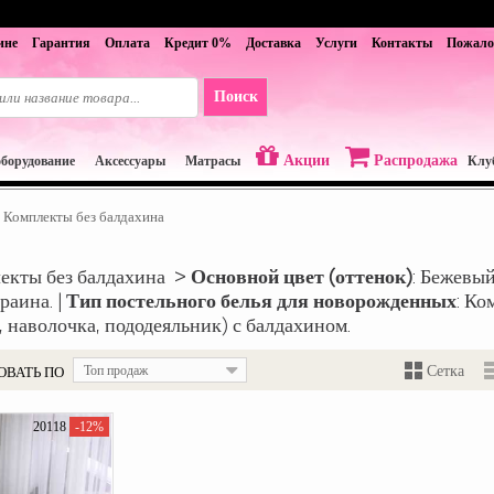
ине
Гарантия
Оплата
Кредит 0%
Доставка
Услуги
Контакты
Пожало
Акции
Распродажа
оборудование
Аксессуары
Матрасы
Клу
Комплекты без балдахина
екты без балдахина >
Основной цвет (оттенок)
: Бежевый
краина. |
Тип постельного белья для новорожденных
: Ко
 наволочка, пододеяльник) с балдахином.
ОВАТЬ ПО
Топ продаж
Сетка
20118
-12%