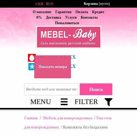
Корзина
(пусто)
UKR
RUS
О магазине
Гарантия
Оплата
Кредит
0%
Доставка
Услуги
Контакты
Пожаловаться
2XX-XX-XX
(095)
6XX-XX-XX
(067)
Показать номера
MENU
FILTER
Главная
/
Мебель для новорожденных
/
Текстиль
для новорожденных
/
Комплекты без балдахина