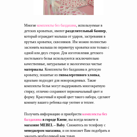
Многие
комплекты без балдахина
, используемые в
детских кроватках, имеют
разделительный бампер
,
который ограждает малыша от ударов, застревания в
прутьях кроватки, сквозняков. Им можно полностью
заслонить малыша по периметру кроватки или только с
одной или двух сторон. Для изготовления детского
постельного белья используются исключительно
качественные, натуральные и экологически чистые
материалы
. Комплекты без балдахина в детскую
кроватку, пошитые из
гипоалергенного хлопка
,
идеально подходят для новорожденных. Такие
комплекты белья могут выдерживать многократную
стирку, отлично сохраняют первоначальный цвет и
форму. Красочный и яркий цвет такого набора, сделают
комнату вашего ребенка еще уютнее и теплее.
Получить информацию и приобрести
комплекты без
балдахина
в городе Киеве
, вы всегда можете в
магазине MEBEL – Baby
. Свяжитесь по телефону с
менеджером магазина
, и он поможет Вам подобрать и
заказать необходимый вам товар.