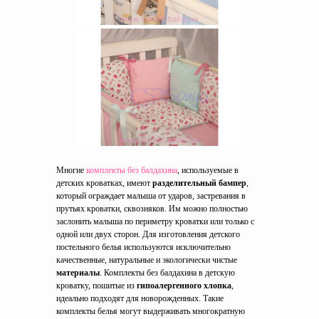
Многие
комплекты без балдахина
, используемые в
детских кроватках, имеют
разделительный бампер
,
который ограждает малыша от ударов, застревания в
прутьях кроватки, сквозняков. Им можно полностью
заслонить малыша по периметру кроватки или только с
одной или двух сторон. Для изготовления детского
постельного белья используются исключительно
качественные, натуральные и экологически чистые
материалы
. Комплекты без балдахина в детскую
кроватку, пошитые из
гипоалергенного хлопка
,
идеально подходят для новорожденных. Такие
комплекты белья могут выдерживать многократную