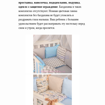
простынка
,
наволочка
,
пододеяльник
,
подушка
,
одеяло
и
защитное ограждение
. Балдахины в таких
комплектах отсутствуют. Нежная цветовая гамма
комплектов без балдахина не будет утомлять и
раздражать глаза малыша. Ваш ребенок с большим
удовольствием будет рассматривать эту постельку перед
сном и утром, когда проснется.