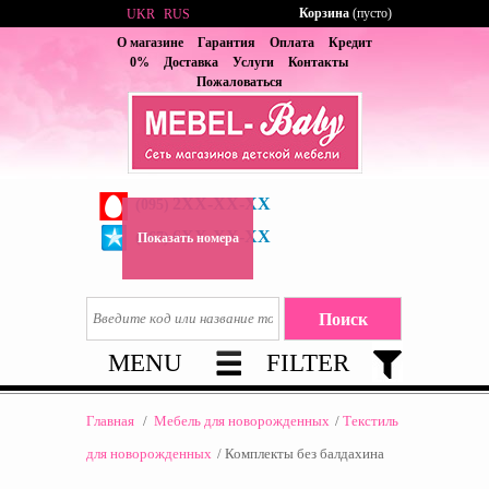
Корзина
(пусто)
UKR
RUS
О магазине
Гарантия
Оплата
Кредит
0%
Доставка
Услуги
Контакты
Пожаловаться
2XX-XX-XX
(095)
6XX-XX-XX
(067)
Показать номера
MENU
FILTER
Главная
/
Мебель для новорожденных
/
Текстиль
для новорожденных
/
Комплекты без балдахина