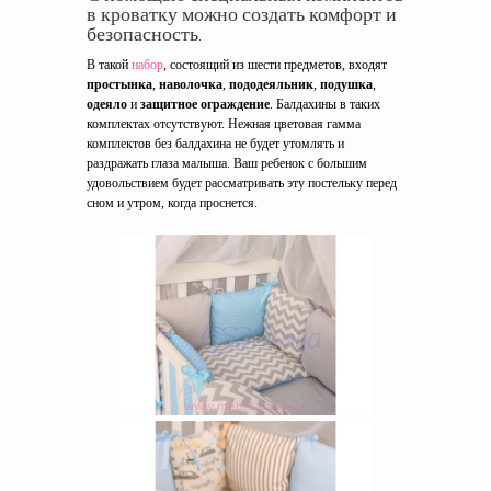
в кроватку можно создать комфорт и
безопасность.
В такой
набор
, состоящий из шести предметов, входят
простынка
,
наволочка
,
пододеяльник
,
подушка
,
одеяло
и
защитное ограждение
. Балдахины в таких
комплектах отсутствуют. Нежная цветовая гамма
комплектов без балдахина не будет утомлять и
раздражать глаза малыша. Ваш ребенок с большим
удовольствием будет рассматривать эту постельку перед
сном и утром, когда проснется.