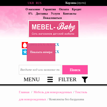
Корзина
(пусто)
UKR
RUS
О магазине
Гарантия
Оплата
Кредит
0%
Доставка
Услуги
Контакты
Пожаловаться
2XX-XX-XX
(095)
6XX-XX-XX
(067)
Показать номера
MENU
FILTER
Главная
/
Мебель для новорожденных
/
Текстиль
для новорожденных
/
Комплекты без балдахина