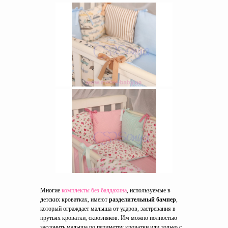
Многие
комплекты без балдахина
, используемые в
детских кроватках, имеют
разделительный бампер
,
который ограждает малыша от ударов, застревания в
прутьях кроватки, сквозняков. Им можно полностью
заслонить малыша по периметру кроватки или только с