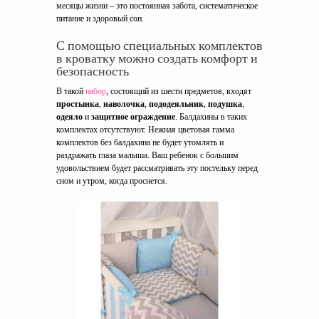
месяцы жизни – это постоянная забота, систематическое
питание и здоровый сон.
С помощью специальных комплектов
в кроватку можно создать комфорт и
безопасность.
В такой
набор
, состоящий из шести предметов, входят
простынка
,
наволочка
,
пододеяльник
,
подушка
,
одеяло
и
защитное ограждение
. Балдахины в таких
комплектах отсутствуют. Нежная цветовая гамма
комплектов без балдахина не будет утомлять и
раздражать глаза малыша. Ваш ребенок с большим
удовольствием будет рассматривать эту постельку перед
сном и утром, когда проснется.