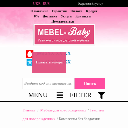
Корзина
(пусто)
UKR
RUS
О магазине
Гарантия
Оплата
Кредит
0%
Доставка
Услуги
Контакты
Пожаловаться
2XX-XX-XX
(095)
6XX-XX-XX
(067)
Показать номера
MENU
FILTER
Главная
/
Мебель для новорожденных
/
Текстиль
для новорожденных
/
Комплекты без балдахина