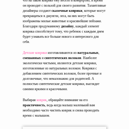
что на таком коврике ему весело и комфортно, и время
он проводит с пользой для своего развития. Талантливые
дизайнеры создают
сказочные коврики
, которые могут
превращаться в джунгли, леса, на них могут быть
изображены милые животные и красивейшие пейзажи.
Благодаря продуманному
дизайну
, каждый элемент
коврика способствует тому, что ребенок с каждым днем
будет узнавать все больше нового и интересного для
себя.
Детские коврики
изготавливаются из
натуральных
,
смешанных
и
синтетических волокон
. Наиболее
экологически чистыми, являются детские коврики,
изготовленные из натуральных волокон. Коврики с
добавлением синтетических волокон, более прочные и
долговечные, что немаловажно для родителей. А
полностью синтетические детские коврики, выглядят
самими яркими и красочными.
Выбирая
коврик
, обращайте внимание на его
практичность
, ведь когда малыш маленький вам
необходимо часто чистить коврик и снова проводить
время с малышом.