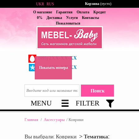
Корзина
(пусто)
UKR
RUS
О магазине
Гарантия
Оплата
Кредит
0%
Доставка
Услуги
Контакты
Пожаловаться
2XX-XX-XX
(095)
6XX-XX-XX
(067)
Показать номера
MENU
FILTER
Главная
/
Аксессуары
/
Коврики
Вы выбрали: Коврики >
Тематика:
: