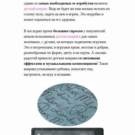
одним из
самых необходимых ее атрибутов
является
детский коврик
. Ведь не будет же ваш малыш ползать по
голому полу, сидеть на нем и играть. Это неудобно и
может отразиться на его здоровье.
В последнее время
большим спросом
у покупателей
начали пользоваться
детские коврики
для самых
маленьких, с дугами, на которых подвешены игрушки.
Это и погремушки, и игрушки яркие, веселые и добрые,
разнообразные по форме, цвету и на ощупь. А сколько
радостей приносят детские коврики
со световыми
эффектами и музыкальными композициями
! Такие
коврики успокаивают ребенка, помогают ему,
настроится, на игру и познание.