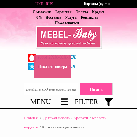
Корзина
(пусто)
UKR
RUS
О магазине
Гарантия
Оплата
Кредит
0%
Доставка
Услуги
Контакты
Пожаловаться
2XX-XX-XX
(095)
6XX-XX-XX
(067)
Показать номера
MENU
FILTER
Главная
/
Детская мебель
/
Кровати
/
Кровати-
чердаки
/
Кровати-чердаки низкие