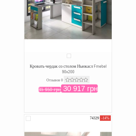
Кровать-чердак со столом Ньюкасл Fmebel
90x200
Отзывов 0
30 917 грн
35 950 грн
74329
-14%