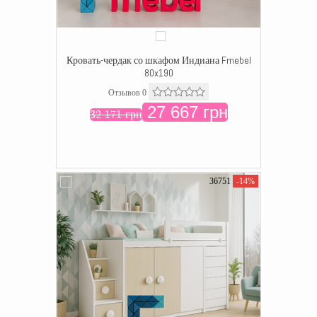
Кровать-чердак со шкафом Индиана Fmebel
80x190
Отзывов 0
27 667 грн
32 171 грн
36751
-14%