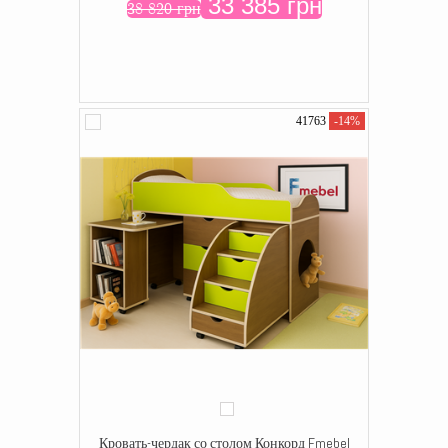
33 385 грн
38 820 грн
41763
-14%
Кровать-чердак со столом Конкорд Fmebel