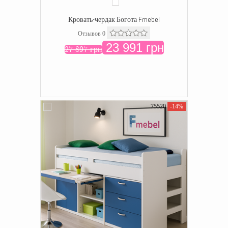
Кровать-чердак Богота Fmebel
Отзывов 0
23 991 грн
27 897 грн
75520
-14%