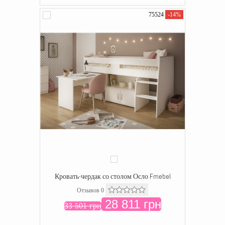
75524
-14%
Кровать-чердак со столом Осло Fmebel
Отзывов 0
28 811 грн
33 501 грн