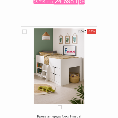
24 698 грн
28 719 грн
75522
-14%
Кровать-чердак Сеул Fmebel