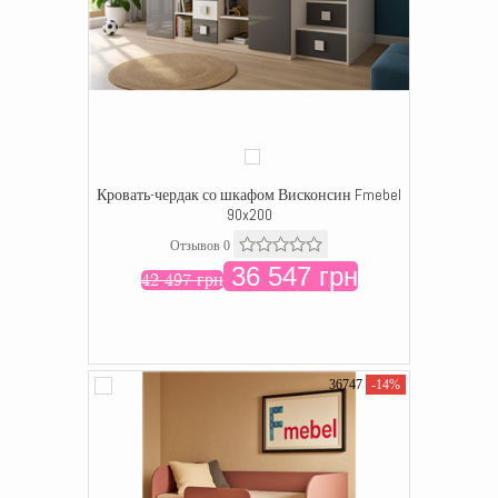
Кровать-чердак со шкафом Висконсин Fmebel
90x200
Отзывов 0
36 547 грн
42 497 грн
36747
-14%