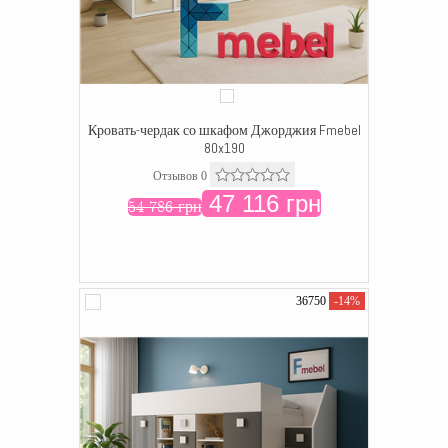
Кровать-чердак со шкафом Джорджия Fmebel
80x190
Отзывов 0
47 116 грн
54 786 грн
36750
-14%