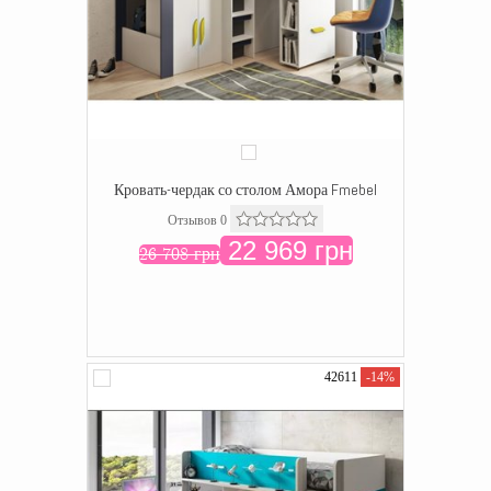
Кровать-чердак со столом Амора Fmebel
Отзывов 0
22 969 грн
26 708 грн
42611
-14%