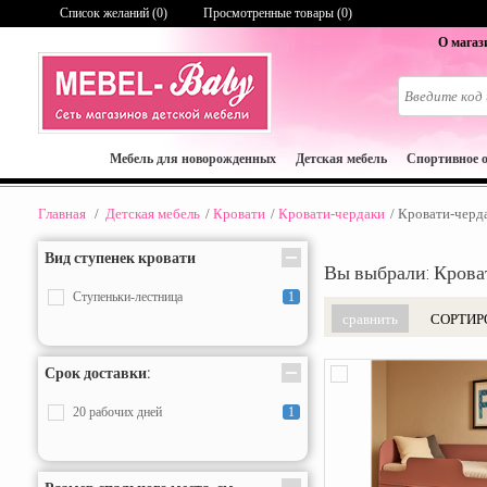
Список желаний (
0
)
Просмотренные товары (0)
О магаз
Мебель для новорожденных
Детская мебель
Спортивное 
Главная
/
Детская мебель
/
Кровати
/
Кровати-чердаки
/
Кровати-черд
Вид ступенек кровати
Вы выбрали: Крова
Ступеньки-лестница
1
СОРТИР
Срок доставки:
20 рабочих дней
1