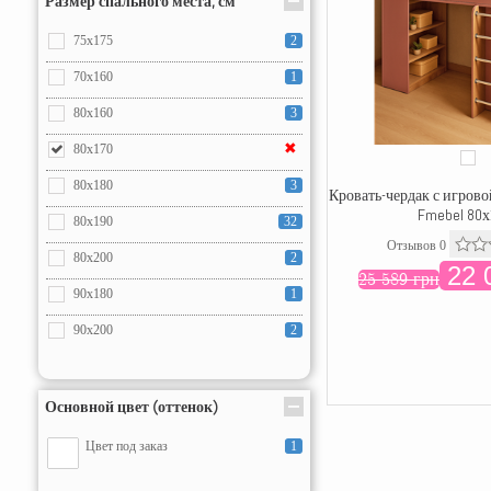
Размер спального места, см
75x175
2
70x160
1
80x160
3
✖
80x170
80x180
3
Кровать-чердак с игров
Fmebel 80х
80x190
32
Отзывов 0
80x200
2
22 
25 589 грн
90x180
1
90x200
2
Основной цвет (оттенок)
Цвет под заказ
1