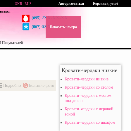
Авторизоваться
Корзина
(пусто)
UKR
RUS
ваться
2XX-XX-XX
(095)
6XX-XX-XX
(067)
Показать номера
б Покупателей
Кровати-чердаки низкие
.
Кровати-чердаки низкие
Подробно
Большие фото
Кровати-чердаки со столом
Кровати-чердаки с местом
под диван
Кровати-чердаки с игровой
зоной
Кровати-чердаки со шкафом