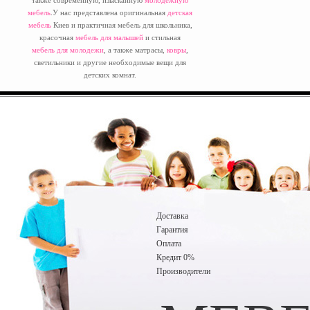
также современную, изысканную
молодежную
мебель
.У нас представлена оригинальная
детская
мебель
Киев и практичная мебель для школьника,
красочная
мебель для малышей
и стильная
мебель для молодежи
, а также матрасы,
ковры
,
светильники и другие необходимые вещи для
детских комнат.
Доставка
Гарантия
Оплата
Кредит 0%
Производители