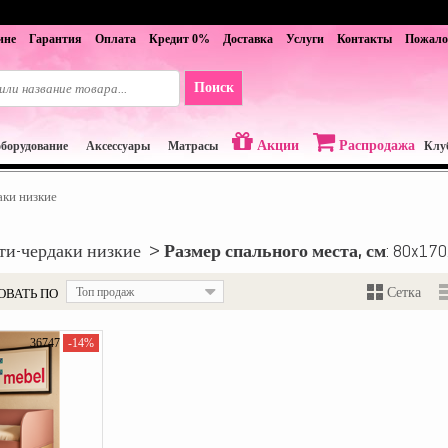
ине
Гарантия
Оплата
Кредит 0%
Доставка
Услуги
Контакты
Пожало
Акции
Распродажа
оборудование
Аксессуары
Матрасы
Клу
аки низкие
ти-чердаки низкие >
Размер спального места, см
: 80x170
ОВАТЬ ПО
Топ продаж
Сетка
36747
-14%