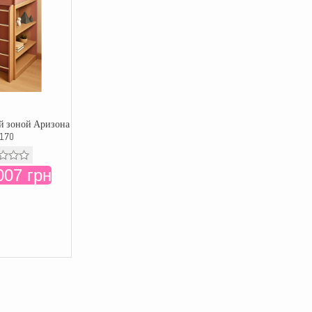
ой зоной Аризона
170
007 грн