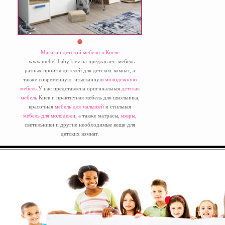
Магазин детской мебели в Киеве
- www.mebel-baby.kiev.ua предлагает: мебель
разных производителей для детских комнат, а
также современную, изысканную
молодежную
мебель
.У нас представлена оригинальная
детская
мебель
Киев и практичная мебель для школьника,
красочная
мебель для малышей
и стильная
мебель для молодежи
, а также матрасы,
ковры
,
светильники и другие необходимые вещи для
детских комнат.