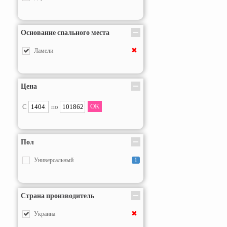
Основание спального места
✖
Ламели
Цена
С
по
Пол
Универсальный
1
Страна производитель
✖
Украина