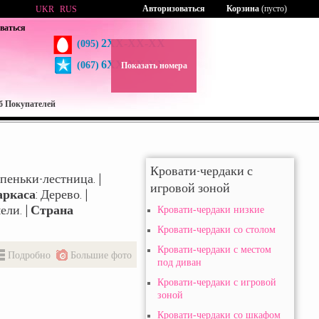
Авторизоваться
Корзина
(пусто)
UKR
RUS
ваться
2XX-XX-XX
(095)
6XX-XX-XX
(067)
Показать номера
б Покупателей
Кровати-чердаки с
упеньки-лестница. |
игровой зоной
аркаса
: Дерево. |
ели. |
Страна
Кровати-чердаки низкие
Кровати-чердаки со столом
Кровати-чердаки с местом
Подробно
Большие фото
под диван
Кровати-чердаки с игровой
зоной
Кровати-чердаки со шкафом