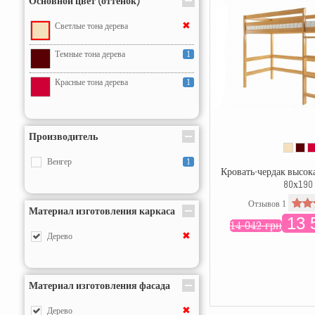
Основной цвет (оттенок)
✖
Светлые тона дерева
Темные тона дерева
1
Красные тона дерева
1
Производитель
Венгер
1
Кровать-чердак высока
80х190
Отзывов 1
Материал изготовления каркаса
13 
14 042 грн
✖
Дерево
Материал изготовления фасада
✖
Дерево