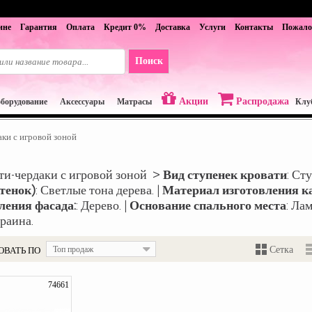
ине
Гарантия
Оплата
Кредит 0%
Доставка
Услуги
Контакты
Пожало
Акции
Распродажа
оборудование
Аксессуары
Матрасы
Клу
ки с игровой зоной
ти-чердаки с игровой зоной >
Вид ступенек кровати
: Ст
тенок)
: Светлые тона дерева. |
Материал изготовления к
ления фасада:
: Дерево. |
Основание спального места
: Лам
краина.
ОВАТЬ ПО
Топ продаж
Сетка
74661