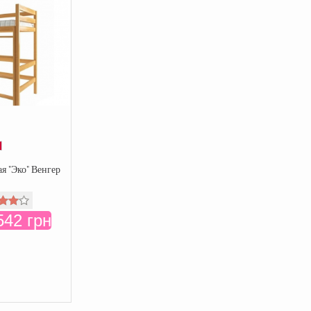
я "Эко" Венгер
542 грн