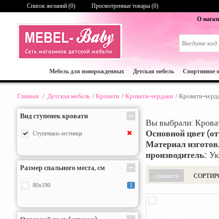
Список желаний (
0
)
Просмотренные товары (0)
О магаз
Мебель для новорожденных
Детская мебель
Спортивное 
Главная
/
Детская мебель
/
Кровати
/
Кровати-чердаки
/
Кровати-черда
Вид ступенек кровати
Вы выбрали: Крова
Основной цвет (от
✖
Ступеньки-лестница
Материал изготов
производитель:
: У
Размер спального места, см
СОРТИР
80x190
1