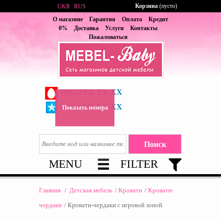
Корзина
(пусто)
UKR
RUS
О магазине
Гарантия
Оплата
Кредит
0%
Доставка
Услуги
Контакты
Пожаловаться
2XX-XX-XX
(095)
6XX-XX-XX
(067)
Показать номера
MENU
FILTER
Главная
/
Детская мебель
/
Кровати
/
Кровати-
чердаки
/
Кровати-чердаки с игровой зоной