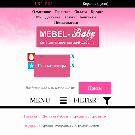
Корзина
(пусто)
UKR
RUS
О магазине
Гарантия
Оплата
Кредит
0%
Доставка
Услуги
Контакты
Пожаловаться
2XX-XX-XX
(095)
6XX-XX-XX
(067)
Показать номера
MENU
FILTER
Главная
/
Детская мебель
/
Кровати
/
Кровати-
чердаки
/
Кровати-чердаки с игровой зоной