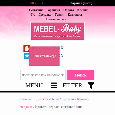
Корзина
(пусто)
UKR
RUS
О магазине
Гарантия
Оплата
Кредит
0%
Доставка
Услуги
Контакты
Пожаловаться
2XX-XX-XX
(095)
6XX-XX-XX
(067)
Показать номера
MENU
FILTER
Главная
/
Детская мебель
/
Кровати
/
Кровати-
чердаки
/
Кровати-чердаки с игровой зоной