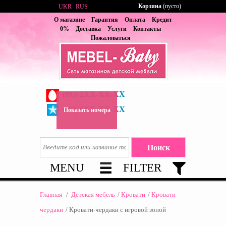
Корзина
(пусто)
UKR
RUS
О магазине
Гарантия
Оплата
Кредит
0%
Доставка
Услуги
Контакты
Пожаловаться
2XX-XX-XX
(095)
6XX-XX-XX
(067)
Показать номера
MENU
FILTER
Главная
/
Детская мебель
/
Кровати
/
Кровати-
чердаки
/
Кровати-чердаки с игровой зоной