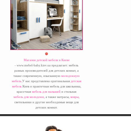
Магазин детской мебели в Киеве
- www.mebel-baby.kiev.ua предлагает: мебель
разных производителей для детских комнат, а
также современную, изысканную
молодежную
мебель
.У нас представлена оригинальная
детская
мебель
Киев и практичная мебель для школьника,
красочная
мебель для малышей
и стильная
мебель для молодежи
, а также матрасы,
ковры
,
светильники и другие необходимые вещи для
детских комнат.