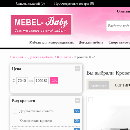
Список желаний (
0
)
Просмотренные товары (0)
О магаз
Мебель для новорожденных
Детская мебель
Спортивное 
Главная
/
Детская мебель
/
Кровати
/
Кровати К-2
Цена
Вы выбрали: Крова
С
по
СОРТИР
Вид кровати
Двухъярусные кровати
55
Классические кровати
20