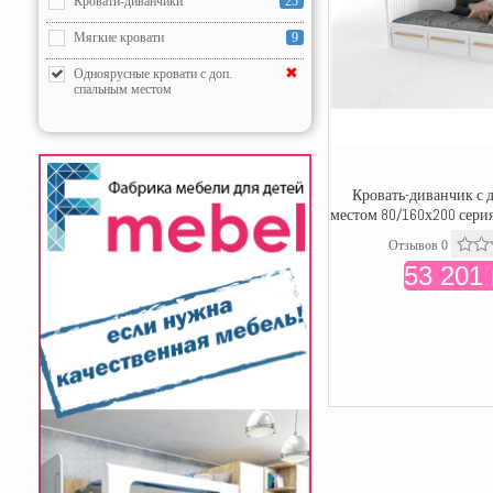
Кровати-диванчики
25
Мягкие кровати
9
✖
Одноярусные кровати с доп.
спальным местом
Кровать-диванчик с 
местом 80/160х200 серия
Отзывов 0
53 201 