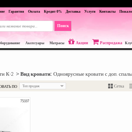
ине
Гарантия
Оплата
Кредит 0%
Доставка
Услуги
Контакты
Пожало
Акции
Распродажа
оборудование
Аксессуары
Матрасы
Клу
ти К-2 >
Вид кровати:
: Одноярусные кровати с доп. спал
ОВАТЬ ПО
Топ продаж
Сетка
75337