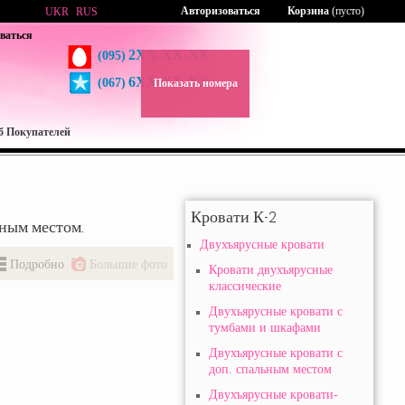
Авторизоваться
Корзина
(пусто)
UKR
RUS
ваться
2XX-XX-XX
(095)
6XX-XX-XX
(067)
Показать номера
б Покупателей
Кровати К-2
ьным местом.
Двухъярусные кровати
Подробно
Большие фото
Кровати двухъярусные
классические
Двухьярусные кровати с
тумбами и шкафами
Двухъярусные кровати с
доп. спальным местом
Двухъярусные кровати-