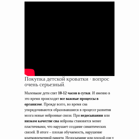
Покупка детской кроватки - вопрос
очень серьезный.
Маленькие дети спят
10-12 часов в сутки
. И именно в
это время происходят
все важные процессы в
организме
. Прежде всего, во время сна
упорядочиваются образовавшиеся в процессе развития
мозга новые нейронные связи. При
недосыпании
или
низком качестве сна
нейроны становятся менее
пластичными, что нарушает создание синаптических
связей. В итоге – плохая обучаемость, нарушение
кратковременной памяти. Недосыпание или плохой сон у