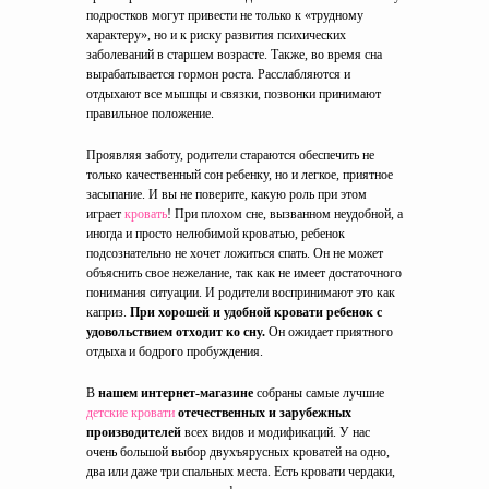
подростков могут привести не только к «трудному
характеру», но и к риску развития психических
заболеваний в старшем возрасте. Также, во время сна
вырабатывается гормон роста. Расслабляются и
отдыхают все мышцы и связки, позвонки принимают
правильное положение.
Проявляя заботу, родители стараются обеспечить не
только качественный сон ребенку, но и легкое, приятное
засыпание. И вы не поверите, какую роль при этом
играет
кровать
! При плохом сне, вызванном неудобной, а
иногда и просто нелюбимой кроватью, ребенок
подсознательно не хочет ложиться спать. Он не может
объяснить свое нежелание, так как не имеет достаточного
понимания ситуации. И родители воспринимают это как
каприз.
При хорошей и удобной кровати ребенок с
удовольствием отходит ко сну.
Он ожидает приятного
отдыха и бодрого пробуждения.
В
нашем интернет-магазине
собраны самые лучшие
детские кровати
отечественных и зарубежных
производителей
всех видов и модификаций. У нас
очень большой выбор двухъярусных кроватей на одно,
два или даже три спальных места. Есть кровати чердаки,