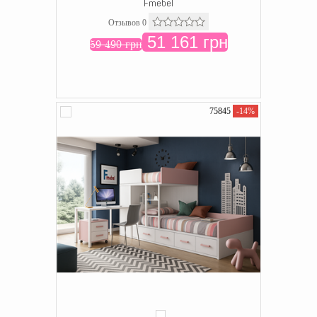
Fmebel
Отзывов 0
51 161 грн
59 490 грн
75845
-14%