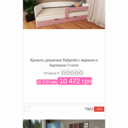
Кровать-диванчик Найроби с ящиком и
бортиком Fmebel
Отзывов 0
10 472 грн
12 177 грн
75653
-14%