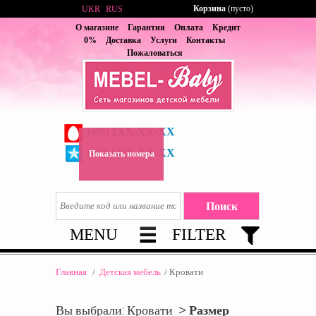
Корзина
(пусто)
UKR
RUS
О магазине
Гарантия
Оплата
Кредит
0%
Доставка
Услуги
Контакты
Пожаловаться
2XX-XX-XX
(095)
6XX-XX-XX
(067)
Показать номера
MENU
FILTER
Главная
/
Детская мебель
/
Кровати
Вы выбрали: Кровати >
Размер