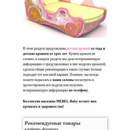
В этом разделе представлены
детские кровати
от года и
детские кровати от трех лет
. Купить кровать не
сложно, в каждом разделе мы дали исчерпывающую
информацию о представленных в них моделях кроватей,
сделали общие рекомендации в каких случаях больше
подходит тот или иной вариант. Помните, вы всегда
можете подъехать в
наши салоны
посмотреть и
протестировать все модели или получить
исчерпывающую информацию
по телефону
.
Коллектив магазина MEBEL-Baby желает вам
крепкого и здорового сна!
Рекомендуемые товары
в рубрике «Кровати»