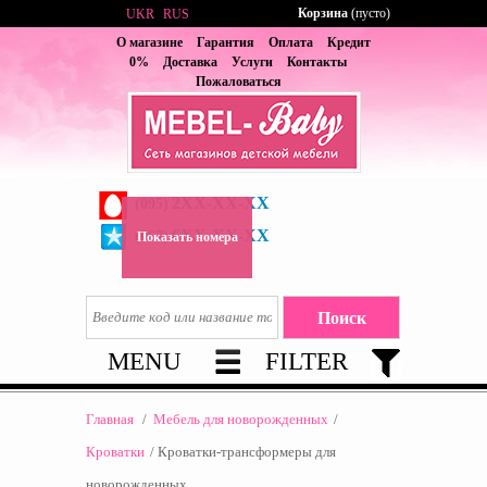
Корзина
(пусто)
UKR
RUS
О магазине
Гарантия
Оплата
Кредит
0%
Доставка
Услуги
Контакты
Пожаловаться
2XX-XX-XX
(095)
6XX-XX-XX
(067)
Показать номера
MENU
FILTER
Главная
/
Мебель для новорожденных
/
Кроватки
/
Кроватки-трансформеры для
новорожденных