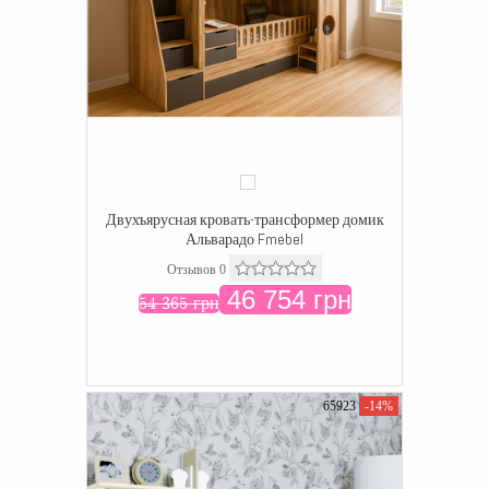
Двухъярусная кровать-трансформер домик
Альварадо Fmebel
Отзывов 0
46 754 грн
54 365 грн
65923
-14%