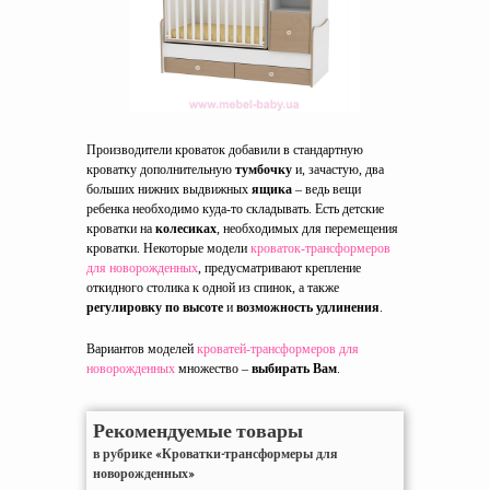
Производители кроваток добавили в стандартную
кроватку дополнительную
тумбочку
и, зачастую, два
больших нижних выдвижных
ящика
– ведь вещи
ребенка необходимо куда-то складывать. Есть детские
кроватки на
колесиках
, необходимых для перемещения
кроватки. Некоторые модели
кроваток-трансформеров
для новорожденных
, предусматривают крепление
откидного столика к одной из спинок, а также
регулировку по высоте
и
возможность удлинения
.
Вариантов моделей
кроватей-трансформеров для
новорожденных
множество –
выбирать Вам
.
Рекомендуемые товары
в рубрике «Кроватки-трансформеры для
новорожденных»