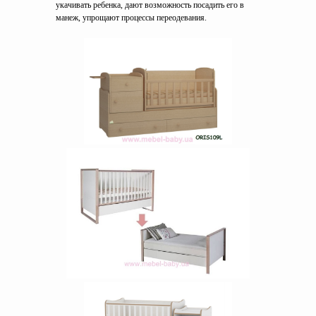
укачивать ребенка, дают возможность посадить его в
манеж, упрощают процессы переодевания.