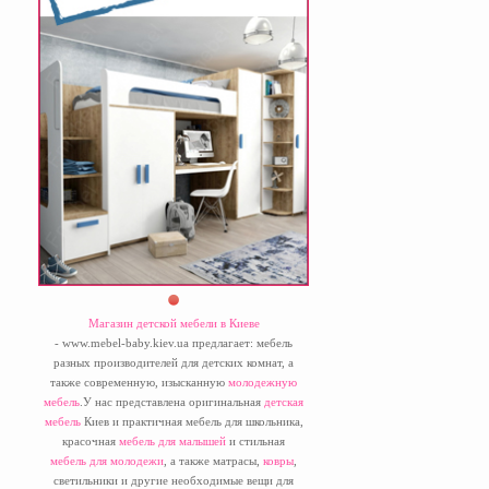
Магазин детской мебели в Киеве
- www.mebel-baby.kiev.ua предлагает: мебель
разных производителей для детских комнат, а
также современную, изысканную
молодежную
мебель
.У нас представлена оригинальная
детская
мебель
Киев и практичная мебель для школьника,
красочная
мебель для малышей
и стильная
мебель для молодежи
, а также матрасы,
ковры
,
светильники и другие необходимые вещи для