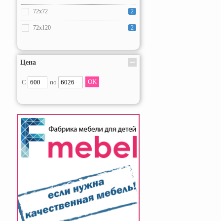
72x72
2
72x120
2
Цена
С
по