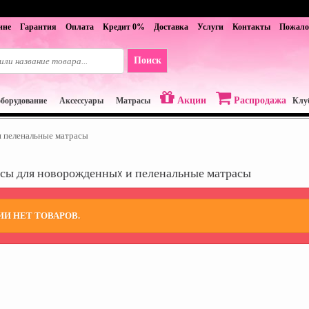
ине
Гарантия
Оплата
Кредит 0%
Доставка
Услуги
Контакты
Пожало
Акции
Распродажа
оборудование
Аксессуары
Матрасы
Клу
 пеленальные матрасы
сы для новорожденныx и пеленальные матрасы
ИИ НЕТ ТОВАРОВ.