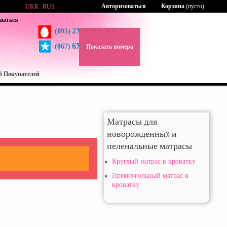
Авторизоваться
Корзина
(пусто)
UKR
RUS
ваться
2XX-XX-XX
(095)
6XX-XX-XX
(067)
Показать номера
б Покупателей
Матрасы для
новорожденныx и
пеленальные матрасы
Круглый матрас в кроватку
Прямоугольный матрас в
кроватку