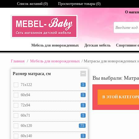
Список желаний (
0
)
Просмотренные товары (0)
О магаз
Мебель для новорожденных
Детская мебель
Спортивное 
Главная
/
Мебель для новорожденных
/
Матрасы для новорожденныx и
Размер матраса, см
Вы выбрали: Матра
71x122
1
60x94
1
В ЭТОЙ КАТЕГОР
72x94
1
60x71
1
60x120
71
60x140
1