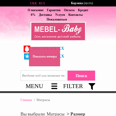
Корзина
(пусто)
UKR
RUS
О магазине
Гарантия
Оплата
Кредит
0%
Доставка
Услуги
Контакты
Пожаловаться
2XX-XX-XX
(095)
6XX-XX-XX
(067)
Показать номера
MENU
FILTER
Главная
/
Матрасы
Вы выбрали: Матрасы >
Размер