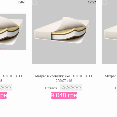
29091
19722
LL ACTIVE LATEX
Матрас в кроватку VIALL ACTIVE LATEX
Матрас 
18
200х70х16
Отзывов 0
О
грн
9 048 грн