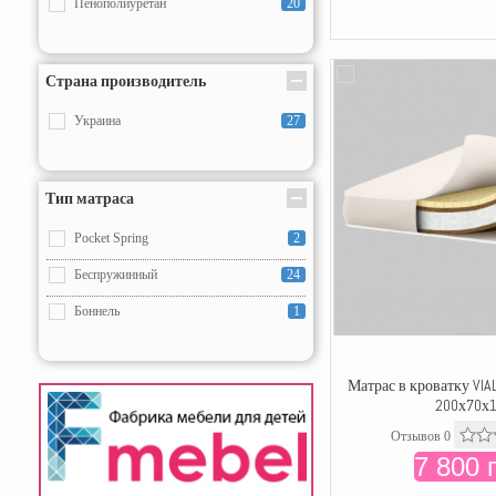
Пенополиуретан
20
Страна производитель
Украина
27
Тип матраса
Pocket Spring
2
Беспружинный
24
Боннель
1
Матрас в кроватку VIA
200х70х
Отзывов 0
7 800 