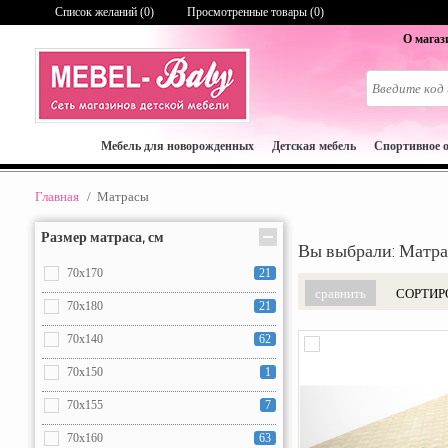
Список желаний (
0
)
Просмотренные товары (0)
О магаз
Мебель для новорожденных
Детская мебель
Спортивное 
Главная
/
Матрасы
Размер матраса, см
Вы выбрали: Матр
70x170
21
СОРТИР
70x180
21
70x140
62
70x150
1
70x155
7
70x160
63