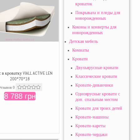
кроваток
Покрывала и пледы для
новорожденных
Коконы и конверты для
новорожденных
Детская мебель
Комнаты
Кровати
Двухъярусные кровати
 в кроватку VIALL ACTIVE LEN
Классические кровати
200*70*18
Кровати-диванчики
тзывов 0
Одноярусные кровати с
8 788 грн
доп. спальным местом
Кровати для троих детей
Кровати-машины
Кровати-кареты
Кровати-чердаки