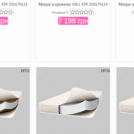
L KPK 200х70х16
Матрас в кроватку VIALL KPK 200х70х14
Матрас в
Отзывов 0
О
грн
7 198 грн
19711
19710