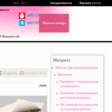
Авторизоваться
Корзина
(пусто)
UKR
RUS
ваться
2XX-XX-XX
(095)
6XX-XX-XX
(067)
Показать номера
б Покупателей
Матрасы
Мебель для новорожденных
Подробно
Большие фото
Кроватки
Кроватки с маятниковым
29089
механизмом
Кроватки-трансформеры
для новорожденных
Не качающиеся кроватки
для новорожденных