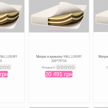
VIALL LUXURY
Матрас в кроватку VIALL LUXURY
Матрас
10
200*70*16
Отзывов 0
О
грн
20 491 грн