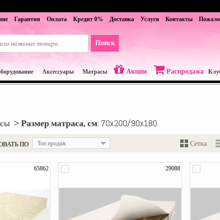
ине
Гарантия
Оплата
Кредит 0%
Доставка
Услуги
Контакты
Пожало
Акции
Распродажа
оборудование
Аксессуары
Матрасы
Клу
асы >
Размер матраса, см
: 70x200/90x180.
ОВАТЬ ПО
Топ продаж
Сетка
65862
29088