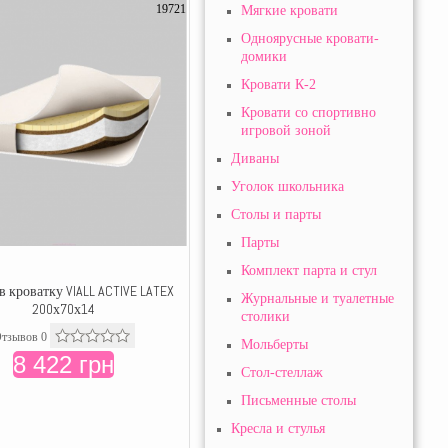
19721
Мягкие кровати
Одноярусные кровати-
домики
Кровати К-2
Кровати со спортивно
игровой зоной
Диваны
Уголок школьника
Столы и парты
Парты
Комплект парта и стул
в кроватку VIALL ACTIVE LATEX
Журнальные и туалетные
200х70х14
столики
тзывов 0
Мольберты
8 422 грн
Стол-стеллаж
Письменные столы
Кресла и стулья