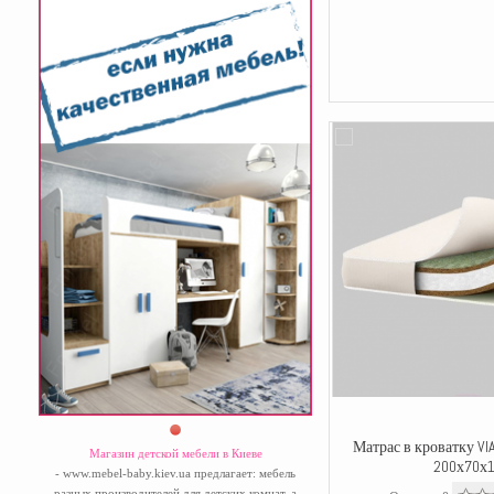
Матрас в кроватку VI
Магазин детской мебели в Киеве
200х70х
- www.mebel-baby.kiev.ua предлагает: мебель
разных производителей для детских комнат, а