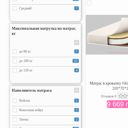
Средний
7
Максимальная нагрузка на матрас,
кг
до 80 кг
1
до 100 кг
22
до 120 кг
4
Матрас в кроватку VIA
200*70*
Наполнитель матраса
Отзывов 0
Войлок
1
9 669 
Кокосовая койра
2
Латекс
2