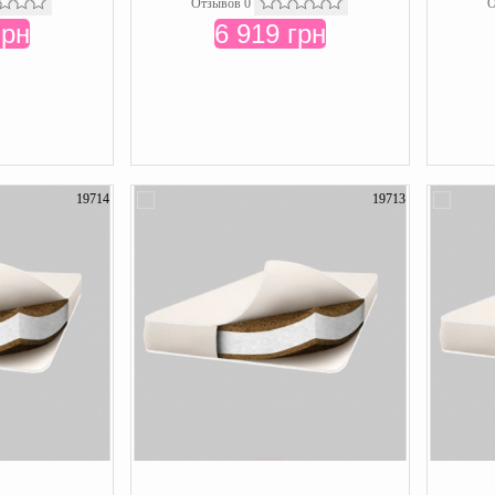
Отзывов 0
О
грн
6 919 грн
19714
19713