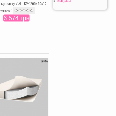
Матрасы
 кроватку VIALL KPK 200х70х12
тзывов 0
6 574 грн
19709