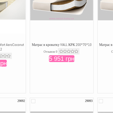
fort AeroCoconut
Матрас в кроватку VIALL КРК 200*70*10
Матрас в
12
Отзывов 0
О
5 951 грн
грн
29092
29093