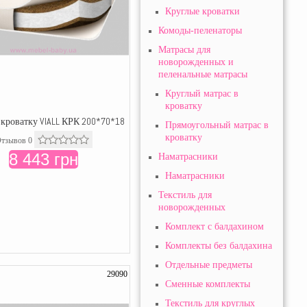
Круглые кроватки
Комоды-пеленаторы
Матрасы для
новорожденныx и
пеленальные матрасы
Круглый матрас в
кроватку
 кроватку VIALL КРК 200*70*18
Прямоугольный матрас в
кроватку
тзывов 0
8 443 грн
Наматрасники
Наматрасники
Текстиль для
новорожденных
Комплект с балдахином
Комплекты без балдахина
Отдельные предметы
29090
Сменные комплекты
Текстиль для круглых