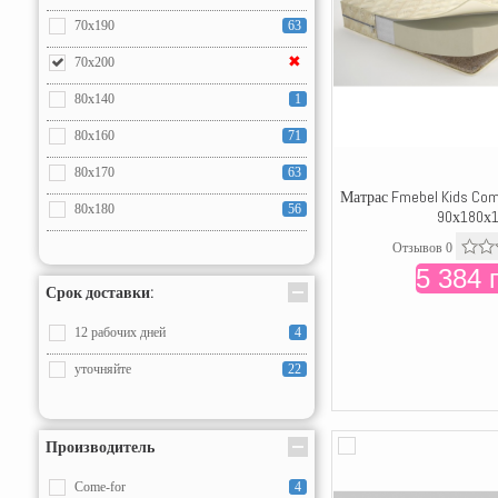
70x190
63
✖
70x200
80x140
1
80x160
71
80x170
63
Матрас Fmebel Kids Com
80x180
56
90х180х
80x190
88
Отзывов 0
5 384 
80x200
77
Срок доставки:
90x155
7
12 рабочих дней
4
90x160
7
уточняйте
22
90x170
7
✖
90x180
Производитель
90x190
81
Come-for
4