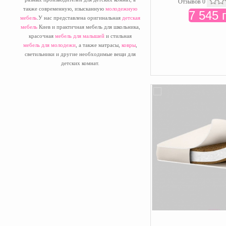
Отзывов 0
также современную, изысканную
молодежную
7 545 
мебель
.У нас представлена оригинальная
детская
мебель
Киев и практичная мебель для школьника,
красочная
мебель для малышей
и стильная
мебель для молодежи
, а также матрасы,
ковры
,
светильники и другие необходимые вещи для
детских комнат.