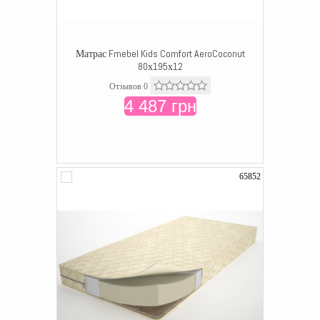
Матрас Fmebel Kids Comfort AeroCoconut
80х195х12
Отзывов 0
4 487 грн
65852