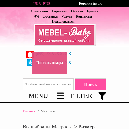
Корзина
(пусто)
UKR
RUS
О магазине
Гарантия
Оплата
Кредит
0%
Доставка
Услуги
Контакты
Пожаловаться
2XX-XX-XX
(095)
6XX-XX-XX
(067)
Показать номера
MENU
FILTER
Главная
/
Матрасы
Вы выбрали: Матрасы >
Размер