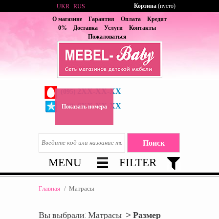
Корзина
(пусто)
UKR
RUS
О магазине
Гарантия
Оплата
Кредит
0%
Доставка
Услуги
Контакты
Пожаловаться
2XX-XX-XX
(095)
6XX-XX-XX
(067)
Показать номера
MENU
FILTER
Главная
/
Матрасы
Вы выбрали: Матрасы >
Размер