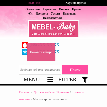
Корзина
(пусто)
UKR
RUS
О магазине
Гарантия
Оплата
Кредит
0%
Доставка
Услуги
Контакты
Пожаловаться
2XX-XX-XX
(095)
6XX-XX-XX
(067)
Показать номера
MENU
FILTER
Главная
/
Детская мебель
/
Кровати
/
Кровати-
машины
/
Мягкие кровати-машинки