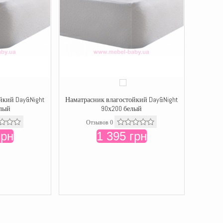
йкий Day&Night
Наматрасник влагостойкий Day&Night
елый
90х200 белый
Отзывов 0
грн
1 395 грн