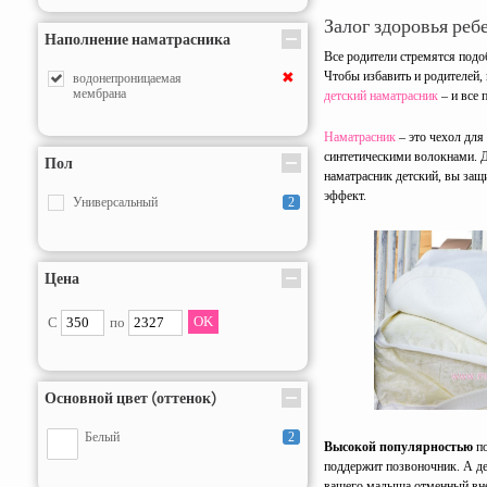
Залог здоровья ребе
Наполнение наматрасника
Все родители стремятся под
Чтобы избавить и родителей,
✖
водонепроницаемая
мембрана
детский наматрасник
– и все
Наматрасник
– это чехол для
синтетическими волокнами. Д
Пол
наматрасник детский, вы защ
эффект.
Универсальный
2
Цена
С
по
Основной цвет (оттенок)
Белый
2
Высокой популярностью
по
поддержит позвоночник. А д
вашего малыша отменный вне