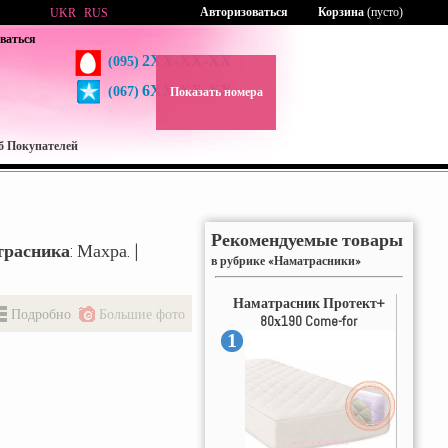
Авторизоваться
Корзина
(пусто)
UKR
RUS
ваться
2XX-XX-XX
(095)
6XX-XX-XX
(067)
Показать номера
б Покупателей
Рекомендуемые товары
трасника
: Махра. |
в рубрике «Наматрасники»
Наматрасник Протект+
Подробно
Большие фото
80х190 Come-for
1