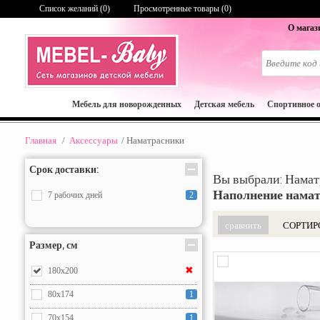
Список желаний (
0
)
Просмотренные товары (0)
О магаз
Мебель для новорожденных
Детская мебель
Спортивное 
Главная
/
Аксессуары
/
Наматрасники
Срок доставки:
Вы выбрали: Нама
Наполнение нама
7 рабочих дней
2
СОРТИР
Размер, см
✖
180х200
80х174
1
70х154
1