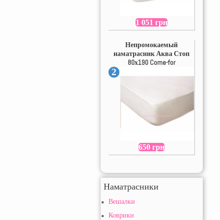
1 051 грн
Непромокаемый
наматрасник Аква Стоп
80х190 Come-for
2
650 грн
Наматрасники
Вешалки
Коврики