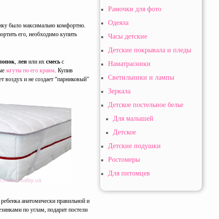
Рамочки для фото
Одеяла
енку было максимально комфортно.
портить его, необходимо купить
Часы детские
Детские покрывала и пледы
лопок
,
лен
или их
смесь
с
Наматрасники
ные
жгуты по его краям
. Купив
Светильники и лампы
т воздух и не создает “парниковый”
Зеркала
Детское постельное белье
Для малышей
Детское
Детские подушки
Ростомеры
Для питомцев
ь ребенка анатомически правильной и
зинками по углам, подарит постели