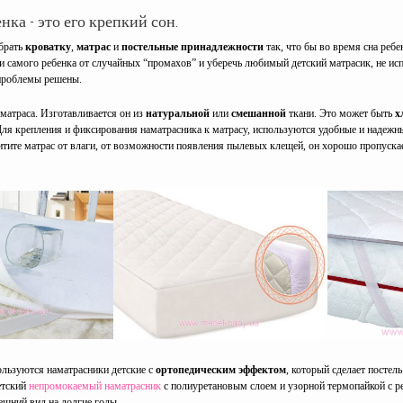
нка - это его крепкий сон.
обрать
кроватку
,
матрас
и
постельные принадлежности
так, что бы во время сна реб
 и самого ребенка от случайных “промахов” и уберечь любимый детский матрасик, не ис
 проблемы решены.
 матраса. Изготавливается он из
натуральной
или
смешанной
ткани. Это может быть
х
ля крепления и фиксирования наматрасника к матрасу, используются удобные и надеж
итите матрас от влаги, от возможности появления пылевых клещей, он хорошо пропускае
льзуются наматрасники детские с
ортопедическим эффектом
, который сделает постел
етский
непромокаемый наматрасник
с полиуретановым слоем и узорной термопайкой с ре
шний вид на долгие годы.