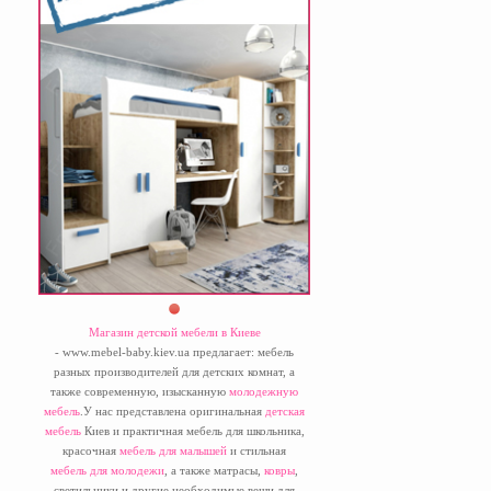
Магазин детской мебели в Киеве
- www.mebel-baby.kiev.ua предлагает: мебель
разных производителей для детских комнат, а
также современную, изысканную
молодежную
мебель
.У нас представлена оригинальная
детская
мебель
Киев и практичная мебель для школьника,
красочная
мебель для малышей
и стильная
мебель для молодежи
, а также матрасы,
ковры
,
светильники и другие необходимые вещи для