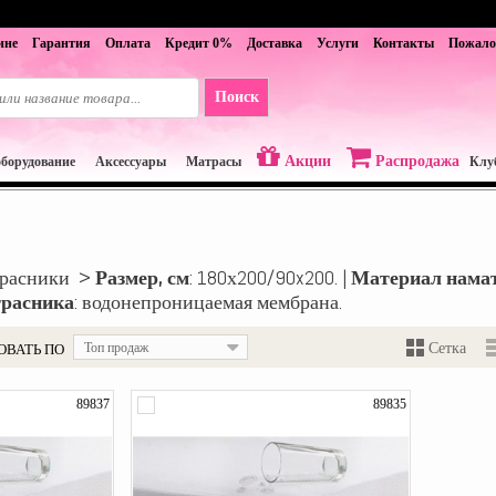
ине
Гарантия
Оплата
Кредит 0%
Доставка
Услуги
Контакты
Пожало
Акции
Распродажа
оборудование
Аксессуары
Матрасы
Клу
трасники >
Размер, см
: 180х200/90x200. |
Материал нама
трасника
: водонепроницаемая мембрана.
ОВАТЬ ПО
Топ продаж
Сетка
89837
89835