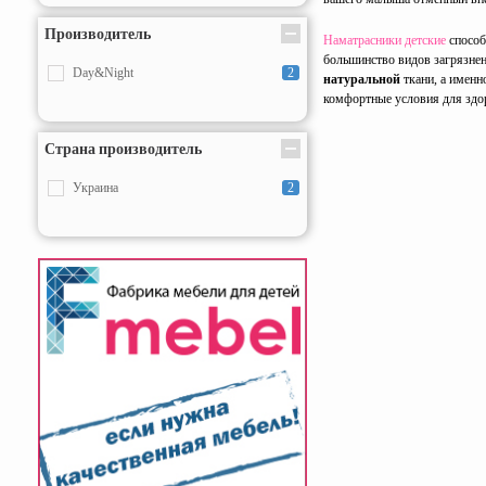
Производитель
Наматрасники детские
способ
большинство видов загрязнен
Day&Night
2
натуральной
ткани, а именн
комфортные условия для здор
Страна производитель
Украина
2