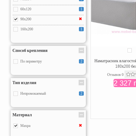
60x120
1
✖
90x200
160x200
1
Способ крепления
Наматрасник влагосто
По периметру
2
180х200 б
Отзывов 0
2 327 
Тип изделия
Непромокаемый
2
Материал
✖
Махра