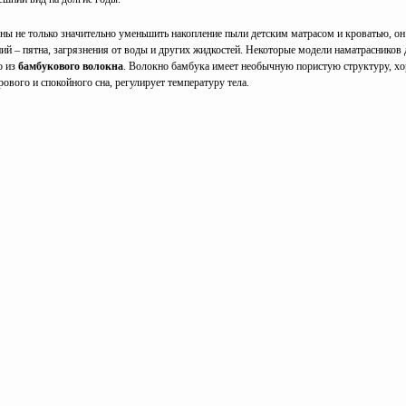
ны не только значительно уменьшить накопление пыли детским матрасом и кроватью, о
ий – пятна, загрязнения от воды и других жидкостей. Некоторые модели наматрасников 
о из
бамбукового волокна
. Волокно бамбука имеет необычную пористую структуру, хо
ового и спокойного сна, регулирует температуру тела.