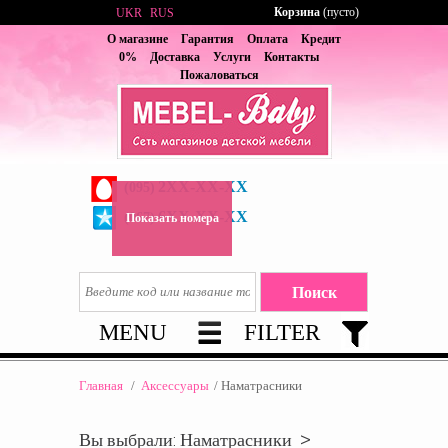
Корзина
(пусто)
UKR
RUS
О магазине
Гарантия
Оплата
Кредит
0%
Доставка
Услуги
Контакты
Пожаловаться
2XX-XX-XX
(095)
6XX-XX-XX
(067)
Показать номера
MENU
FILTER
Главная
/
Аксессуары
/
Наматрасники
Вы выбрали: Наматрасники >