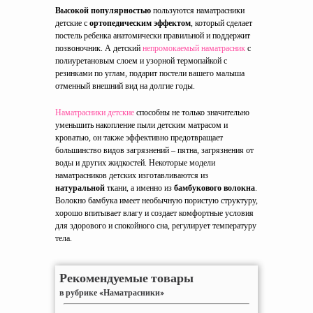
Высокой популярностью
пользуются наматрасники
детские с
ортопедическим эффектом
, который сделает
постель ребенка анатомически правильной и поддержит
позвоночник. А детский
непромокаемый наматрасник
с
полиуретановым слоем и узорной термопайкой с
резинками по углам, подарит постели вашего малыша
отменный внешний вид на долгие годы.
Наматрасники детские
способны не только значительно
уменьшить накопление пыли детским матрасом и
кроватью, он также эффективно предотвращает
большинство видов загрязнений – пятна, загрязнения от
воды и других жидкостей. Некоторые модели
наматрасников детских изготавливаются из
натуральной
ткани, а именно из
бамбукового волокна
.
Волокно бамбука имеет необычную пористую структуру,
хорошо впитывает влагу и создает комфортные условия
для здорового и спокойного сна, регулирует температуру
тела.
Рекомендуемые товары
в рубрике «Наматрасники»