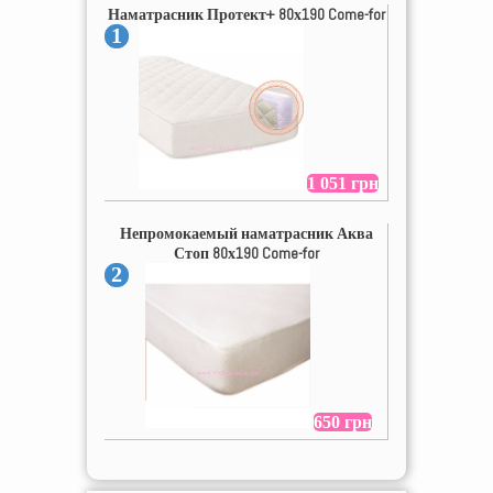
Наматрасник Протект+ 80х190 Come-for
1
1 051 грн
Непромокаемый наматрасник Аква
Стоп 80х190 Come-for
2
650 грн