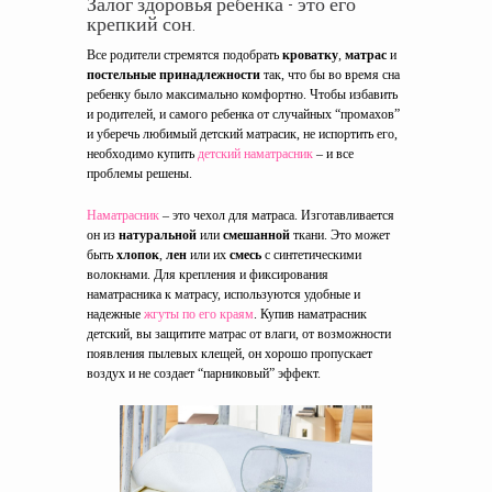
Залог здоровья ребенка - это его
крепкий сон.
Все родители стремятся подобрать
кроватку
,
матрас
и
постельные принадлежности
так, что бы во время сна
ребенку было максимально комфортно. Чтобы избавить
и родителей, и самого ребенка от случайных “промахов”
и уберечь любимый детский матрасик, не испортить его,
необходимо купить
детский наматрасник
– и все
проблемы решены.
Наматрасник
– это чехол для матраса. Изготавливается
он из
натуральной
или
смешанной
ткани. Это может
быть
хлопок
,
лен
или их
смесь
с синтетическими
волокнами. Для крепления и фиксирования
наматрасника к матрасу, используются удобные и
надежные
жгуты по его краям
. Купив наматрасник
детский, вы защитите матрас от влаги, от возможности
появления пылевых клещей, он хорошо пропускает
воздух и не создает “парниковый” эффект.