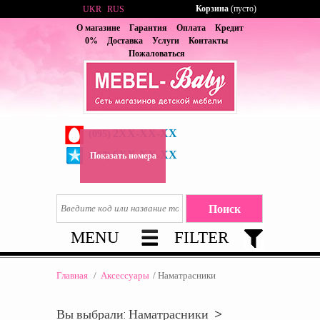
Корзина
(пусто)
UKR
RUS
О магазине
Гарантия
Оплата
Кредит
0%
Доставка
Услуги
Контакты
Пожаловаться
2XX-XX-XX
(095)
6XX-XX-XX
(067)
Показать номера
MENU
FILTER
Главная
/
Аксессуары
/
Наматрасники
Вы выбрали: Наматрасники >