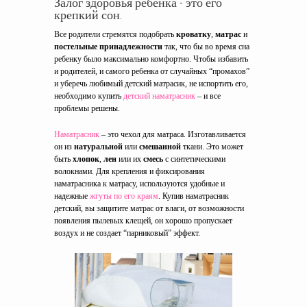
Залог здоровья ребенка - это его
крепкий сон.
Все родители стремятся подобрать
кроватку
,
матрас
и
постельные принадлежности
так, что бы во время сна
ребенку было максимально комфортно. Чтобы избавить
и родителей, и самого ребенка от случайных “промахов”
и уберечь любимый детский матрасик, не испортить его,
необходимо купить
детский наматрасник
– и все
проблемы решены.
Наматрасник
– это чехол для матраса. Изготавливается
он из
натуральной
или
смешанной
ткани. Это может
быть
хлопок
,
лен
или их
смесь
с синтетическими
волокнами. Для крепления и фиксирования
наматрасника к матрасу, используются удобные и
надежные
жгуты по его краям
. Купив наматрасник
детский, вы защитите матрас от влаги, от возможности
появления пылевых клещей, он хорошо пропускает
воздух и не создает “парниковый” эффект.