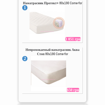
Наматрасник Протект+ 80х190 Come-for
1
1 051 грн
Непромокаемый наматрасник Аква
Стоп 80х190 Come-for
2
650 грн