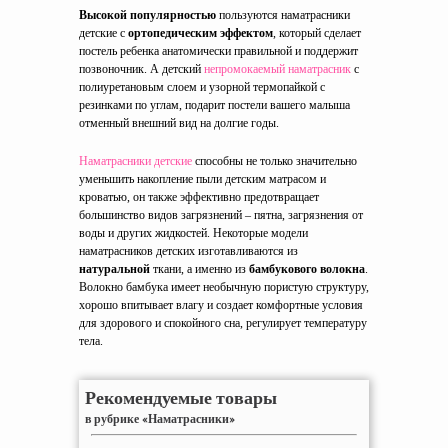
Высокой популярностью
пользуются наматрасники
детские с
ортопедическим эффектом
, который сделает
постель ребенка анатомически правильной и поддержит
позвоночник. А детский
непромокаемый наматрасник
с
полиуретановым слоем и узорной термопайкой с
резинками по углам, подарит постели вашего малыша
отменный внешний вид на долгие годы.
Наматрасники детские
способны не только значительно
уменьшить накопление пыли детским матрасом и
кроватью, он также эффективно предотвращает
большинство видов загрязнений – пятна, загрязнения от
воды и других жидкостей. Некоторые модели
наматрасников детских изготавливаются из
натуральной
ткани, а именно из
бамбукового волокна
.
Волокно бамбука имеет необычную пористую структуру,
хорошо впитывает влагу и создает комфортные условия
для здорового и спокойного сна, регулирует температуру
тела.
Рекомендуемые товары
в рубрике «Наматрасники»