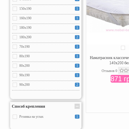
150х190
1
160х190
1
180х190
1
180х200
2
70x190
1
80x190
1
Наматрасник классиче
140х200 б
80x200
1
Отзывов 0
90x190
1
871 г
90x200
2
120x190
1
120x200
2
Способ крепления
160x200
2
Резинка на углах
1
200x200
1