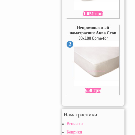
1 051 грн
Непромокаемый
наматрасник Аква Стоп
80х190 Come-for
2
650 грн
Наматрасники
Вешалки
Коврики