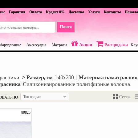
ине
Гарантия
Оплата
Кредит 0%
Доставка
Услуги
Контакты
Пожало
Акции
Распродажа
оборудование
Аксессуары
Матрасы
Клу
трасники >
Размер, см
: 140x200. |
Материал наматрасник
трасника
: Силиконизированные полиэфирные волокна.
ОВАТЬ ПО
Топ продаж
Сетка
89825