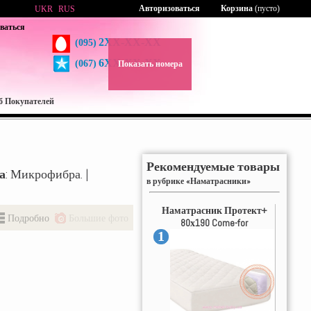
Авторизоваться
Корзина
(пусто)
UKR
RUS
ваться
2XX-XX-XX
(095)
6XX-XX-XX
(067)
Показать номера
б Покупателей
Рекомендуемые товары
а
: Микрофибра. |
в рубрике «Наматрасники»
Наматрасник Протект+
Подробно
Большие фото
80х190 Come-for
1