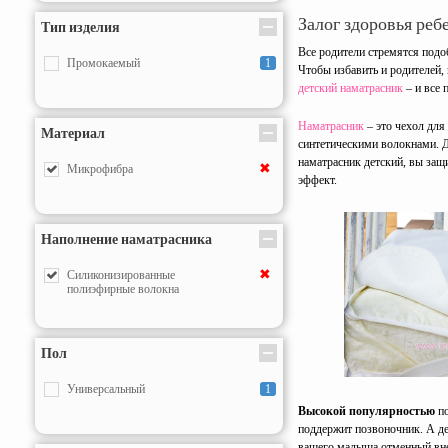
Залог здоровья ребе
Тип изделия
Все родители стремятся под
Промокаемый
1
Чтобы избавить и родителей,
детский наматрасник
– и все
Наматрасник
– это чехол для
Материал
синтетическими волокнами. Д
наматрасник детский, вы защ
✖
Микрофибра
эффект.
Наполнение наматрасника
✖
Силиконизированные
полиэфирные волокна
Пол
Универсальный
1
Высокой популярностью
по
поддержит позвоночник. А д
вашего малыша отменный вне