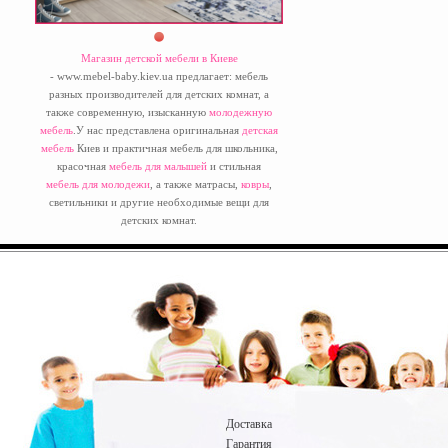
Магазин детской мебели в Киеве
- www.mebel-baby.kiev.ua предлагает: мебель
разных производителей для детских комнат, а
также современную, изысканную
молодежную
мебель
.У нас представлена оригинальная
детская
мебель
Киев и практичная мебель для школьника,
красочная
мебель для малышей
и стильная
мебель для молодежи
, а также матрасы,
ковры
,
светильники и другие необходимые вещи для
детских комнат.
Доставка
Гарантия