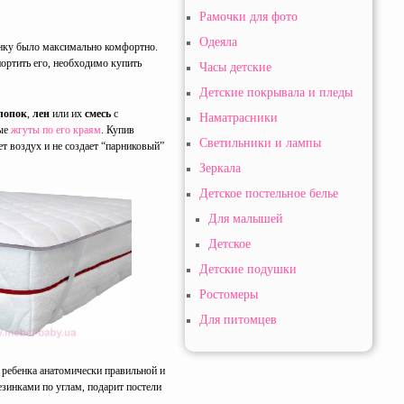
Рамочки для фото
Одеяла
енку было максимально комфортно.
портить его, необходимо купить
Часы детские
Детские покрывала и пледы
лопок
,
лен
или их
смесь
с
Наматрасники
ные
жгуты по его краям
. Купив
Светильники и лампы
т воздух и не создает “парниковый”
Зеркала
Детское постельное белье
Для малышей
Детское
Детские подушки
Ростомеры
Для питомцев
ь ребенка анатомически правильной и
зинками по углам, подарит постели