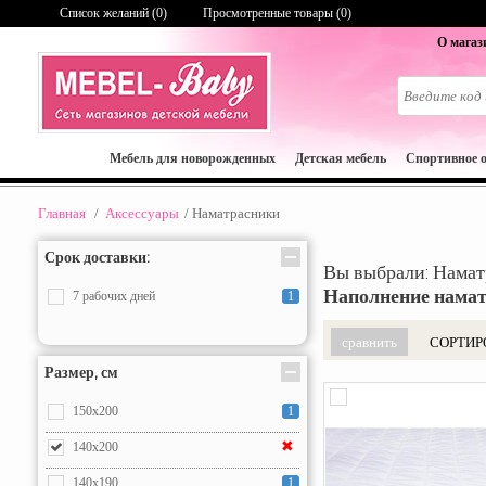
Список желаний (
0
)
Просмотренные товары (0)
О магаз
Мебель для новорожденных
Детская мебель
Спортивное 
Главная
/
Аксессуары
/
Наматрасники
Срок доставки:
Вы выбрали: Нама
Наполнение нама
7 рабочих дней
1
СОРТИР
Размер, см
150x200
1
✖
140x200
140х190
1