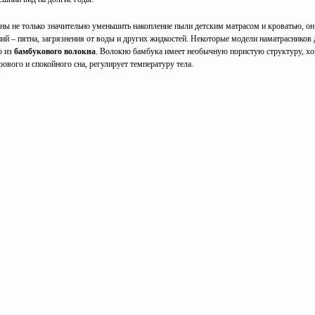
ны не только значительно уменьшить накопление пыли детским матрасом и кроватью, о
ий – пятна, загрязнения от воды и других жидкостей. Некоторые модели наматрасников 
о из
бамбукового волокна
. Волокно бамбука имеет необычную пористую структуру, хо
ового и спокойного сна, регулирует температуру тела.