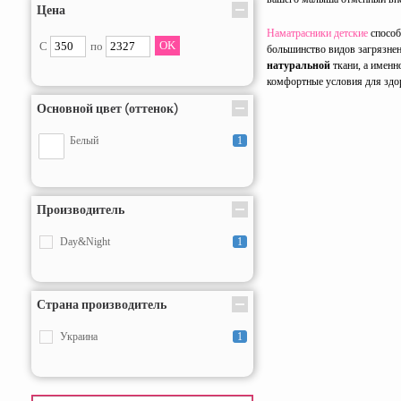
Цена
Наматрасники детские
способ
С
по
большинство видов загрязнен
натуральной
ткани, а именн
комфортные условия для здор
Основной цвет (оттенок)
Белый
1
Производитель
Day&Night
1
Страна производитель
Украина
1