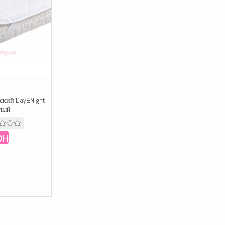
ский Day&Night
елый
рн