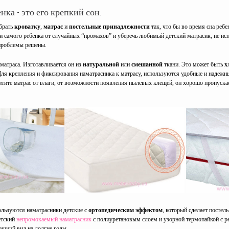
нка - это его крепкий сон.
обрать
кроватку
,
матрас
и
постельные принадлежности
так, что бы во время сна реб
 и самого ребенка от случайных “промахов” и уберечь любимый детский матрасик, не ис
 проблемы решены.
 матраса. Изготавливается он из
натуральной
или
смешанной
ткани. Это может быть
х
ля крепления и фиксирования наматрасника к матрасу, используются удобные и надеж
итите матрас от влаги, от возможности появления пылевых клещей, он хорошо пропускае
льзуются наматрасники детские с
ортопедическим эффектом
, который сделает постел
етский
непромокаемый наматрасник
с полиуретановым слоем и узорной термопайкой с ре
шний вид на долгие годы.