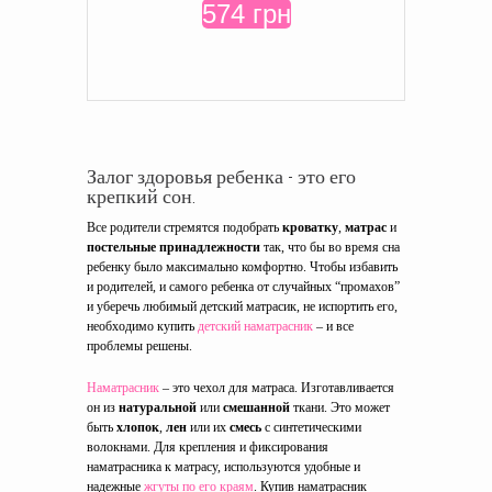
574 грн
Залог здоровья ребенка - это его
крепкий сон.
Все родители стремятся подобрать
кроватку
,
матрас
и
постельные принадлежности
так, что бы во время сна
ребенку было максимально комфортно. Чтобы избавить
и родителей, и самого ребенка от случайных “промахов”
и уберечь любимый детский матрасик, не испортить его,
необходимо купить
детский наматрасник
– и все
проблемы решены.
Наматрасник
– это чехол для матраса. Изготавливается
он из
натуральной
или
смешанной
ткани. Это может
быть
хлопок
,
лен
или их
смесь
с синтетическими
волокнами. Для крепления и фиксирования
наматрасника к матрасу, используются удобные и
надежные
жгуты по его краям
. Купив наматрасник