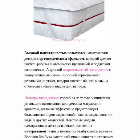
Высокой популярностью
пользуются наматрасники
детские с
ортопедическим эффектом
, который сделает
постель ребенка анатомически правильной и поддержит
позвоночник. А детский
непромокаемый наматрасник
с
полиуретановым слоем и узорной термопайкой с
резинками по углам, подарит постели вашего малыша
отменный внешний вид на долгие годы.
Наматрасники детские
способны не только значительно
уменьшить накопление пыли детским матрасом и
кроватью, он также эффективно предотвращает
большинство видов загрязнений – пятна, загрязнения от
воды и других жидкостей. Некоторые модели
наматрасников детских изготавливаются из
натуральной
ткани, а именно из
бамбукового волокна
.
Волокно бамбука имеет необычную пористую структуру,