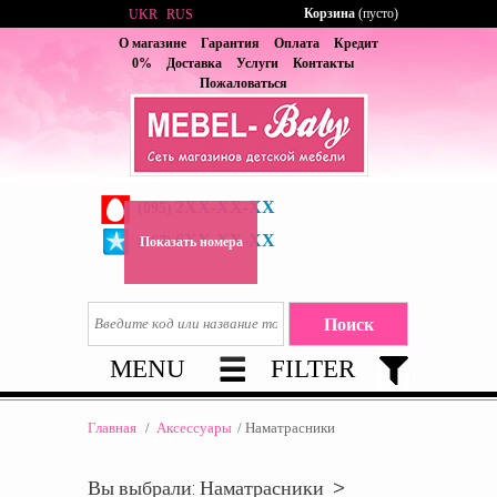
Корзина
(пусто)
UKR
RUS
О магазине
Гарантия
Оплата
Кредит
0%
Доставка
Услуги
Контакты
Пожаловаться
2XX-XX-XX
(095)
6XX-XX-XX
(067)
Показать номера
MENU
FILTER
Главная
/
Аксессуары
/
Наматрасники
Вы выбрали: Наматрасники >