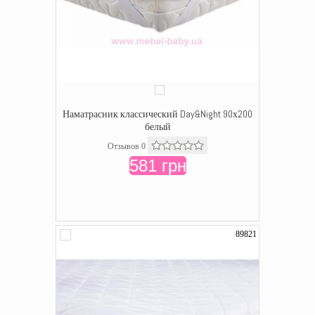
Наматрасник классический Day&Night 90х200
белый
Отзывов 0
581 грн
89821