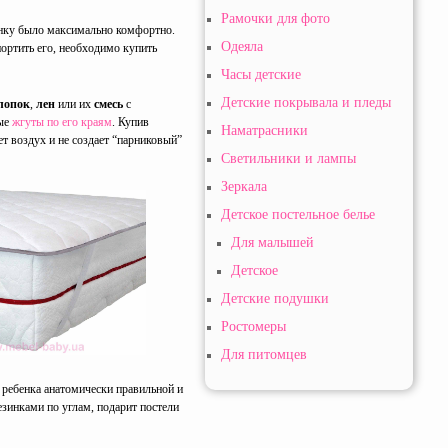
Рамочки для фото
енку было максимально комфортно.
Одеяла
портить его, необходимо купить
Часы детские
Детские покрывала и пледы
лопок
,
лен
или их
смесь
с
ные
жгуты по его краям
. Купив
Наматрасники
т воздух и не создает “парниковый”
Светильники и лампы
Зеркала
Детское постельное белье
Для малышей
Детское
Детские подушки
Ростомеры
Для питомцев
ь ребенка анатомически правильной и
зинками по углам, подарит постели