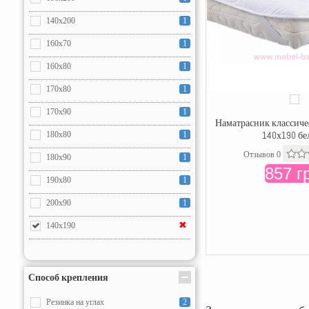
140x200
1
160x70
1
160x80
1
170x80
1
170x90
1
Наматрасник классиче
140х190 б
180x80
1
Отзывов 0
180x90
1
857 г
190x80
1
200x90
1
✖
140х190
150х190
1
160х190
1
Способ крепления
180х190
1
Резинка на углах
2