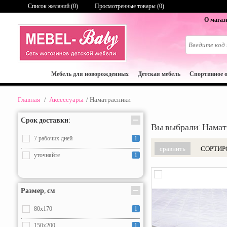
Список желаний (
0
)
Просмотренные товары (0)
О магаз
Мебель для новорожденных
Детская мебель
Спортивное 
Главная
/
Аксессуары
/
Наматрасники
Срок доставки:
Вы выбрали: Нама
7 рабочих дней
1
СОРТИР
уточняйте
1
Размер, см
80x170
1
150x200
1