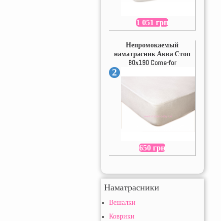
1 051 грн
Непромокаемый
наматрасник Аква Стоп
80х190 Come-for
2
650 грн
Наматрасники
Вешалки
Коврики