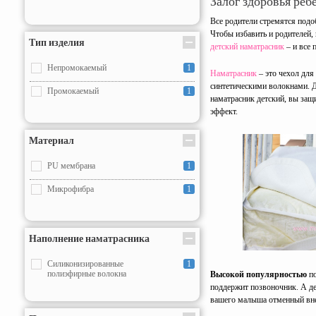
Залог здоровья ребе
180х200
3
Все родители стремятся под
80х174
1
Чтобы избавить и родителей,
Тип изделия
детский наматрасник
– и все
70х154
1
Непромокаемый
1
Наматрасник
– это чехол для
60x120
1
синтетическими волокнами. Д
Промокаемый
1
наматрасник детский, вы защ
✖
70x140
эффект.
70x190
2
Материал
80x160
1
PU мембрана
1
80x180
1
Микрофибра
1
80x190
5
80x200
4
Наполнение наматрасника
90x190
4
90x200
Силиконизированные
7
1
полиэфирные волокна
Высокой популярностью
по
120x190
3
поддержит позвоночник. А д
вашего малыша отменный вне
120x200
7