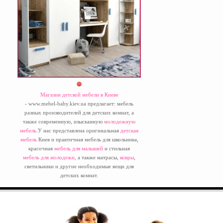
Магазин детской мебели в Киеве
- www.mebel-baby.kiev.ua предлагает: мебель
разных производителей для детских комнат, а
также современную, изысканную
молодежную
мебель
.У нас представлена оригинальная
детская
мебель
Киев и практичная мебель для школьника,
красочная
мебель для малышей
и стильная
мебель для молодежи
, а также матрасы,
ковры
,
светильники и другие необходимые вещи для
детских комнат.