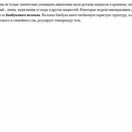
ны не только значительно уменьшить накопление пыли детским матрасом и кроватью, о
ий – пятна, загрязнения от воды и других жидкостей. Некоторые модели наматрасников 
о из
бамбукового волокна
. Волокно бамбука имеет необычную пористую структуру, хо
ового и спокойного сна, регулирует температуру тела.