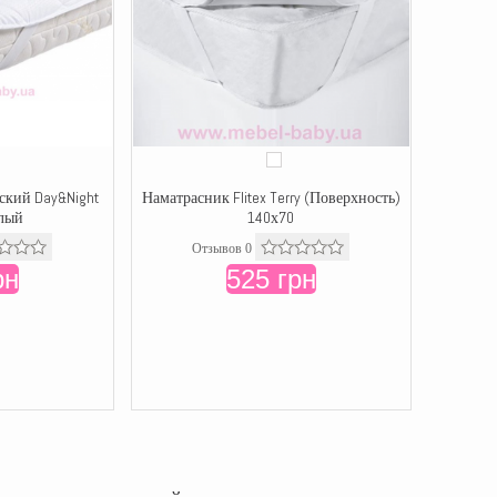
ский Day&Night
Наматрасник Flitex Terry (Поверхность)
елый
140х70
Отзывов 0
рн
525 грн