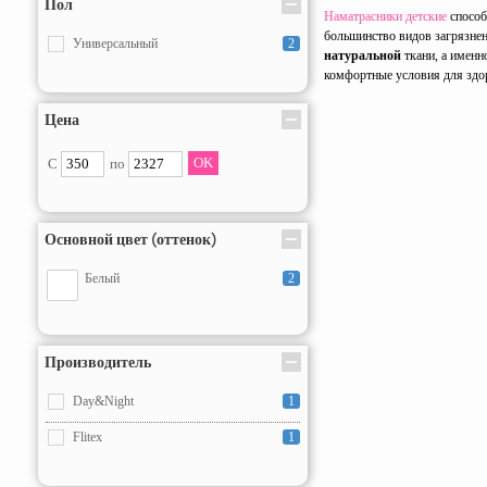
Пол
Наматрасники детские
способ
160x200
3
большинство видов загрязнен
Универсальный
2
натуральной
ткани, а именн
200x200
1
комфортные условия для здор
Цена
С
по
Основной цвет (оттенок)
Белый
2
Производитель
Day&Night
1
Flitex
1