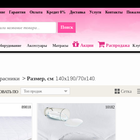
ине
Гарантия
Оплата
Кредит 0%
Доставка
Услуги
Контакты
Пожало
Акции
Распродажа
оборудование
Аксессуары
Матрасы
Клу
трасники >
Размер, см
: 140х190/70x140.
ОВАТЬ ПО
Топ продаж
Сетка
89818
10182