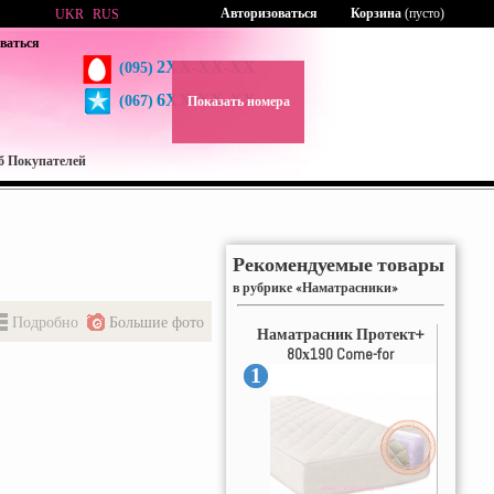
Авторизоваться
Корзина
(пусто)
UKR
RUS
ваться
2XX-XX-XX
(095)
6XX-XX-XX
(067)
Показать номера
б Покупателей
Рекомендуемые товары
в рубрике «Наматрасники»
Подробно
Большие фото
Наматрасник Протект+
80х190 Come-for
1