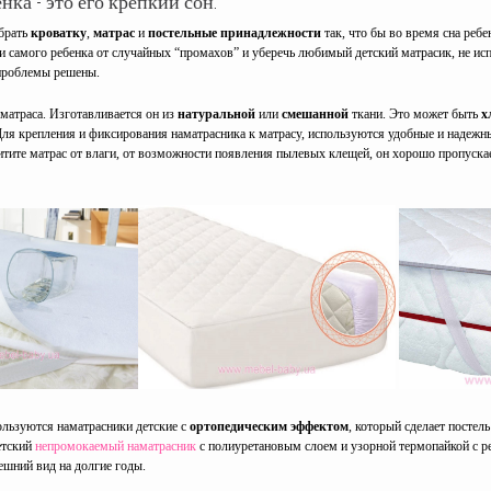
нка - это его крепкий сон.
обрать
кроватку
,
матрас
и
постельные принадлежности
так, что бы во время сна реб
 и самого ребенка от случайных “промахов” и уберечь любимый детский матрасик, не ис
 проблемы решены.
 матраса. Изготавливается он из
натуральной
или
смешанной
ткани. Это может быть
х
ля крепления и фиксирования наматрасника к матрасу, используются удобные и надеж
итите матрас от влаги, от возможности появления пылевых клещей, он хорошо пропускае
льзуются наматрасники детские с
ортопедическим эффектом
, который сделает постел
етский
непромокаемый наматрасник
с полиуретановым слоем и узорной термопайкой с ре
шний вид на долгие годы.