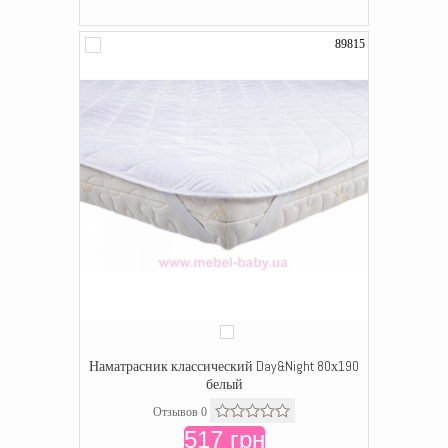
89815
Наматрасник классический Day&Night 80х190
белый
Отзывов 0
517 грн