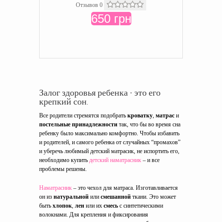
Отзывов 0
650 грн
Залог здоровья ребенка - это его
крепкий сон.
Все родители стремятся подобрать
кроватку
,
матрас
и
постельные принадлежности
так, что бы во время сна
ребенку было максимально комфортно. Чтобы избавить
и родителей, и самого ребенка от случайных “промахов”
и уберечь любимый детский матрасик, не испортить его,
необходимо купить
детский наматрасник
– и все
проблемы решены.
Наматрасник
– это чехол для матраса. Изготавливается
он из
натуральной
или
смешанной
ткани. Это может
быть
хлопок
,
лен
или их
смесь
с синтетическими
волокнами. Для крепления и фиксирования