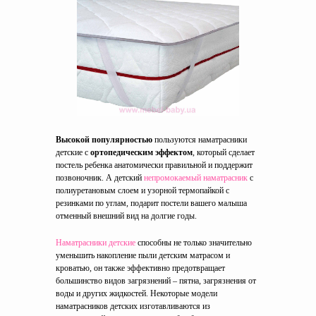
Высокой популярностью
пользуются наматрасники
детские с
ортопедическим эффектом
, который сделает
постель ребенка анатомически правильной и поддержит
позвоночник. А детский
непромокаемый наматрасник
с
полиуретановым слоем и узорной термопайкой с
резинками по углам, подарит постели вашего малыша
отменный внешний вид на долгие годы.
Наматрасники детские
способны не только значительно
уменьшить накопление пыли детским матрасом и
кроватью, он также эффективно предотвращает
большинство видов загрязнений – пятна, загрязнения от
воды и других жидкостей. Некоторые модели
наматрасников детских изготавливаются из