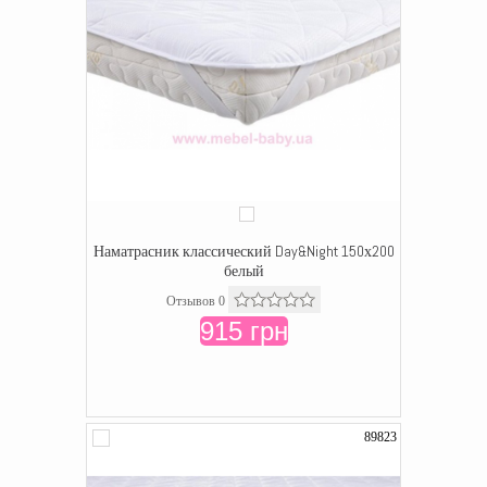
Наматрасник классический Day&Night 150х200
белый
Отзывов 0
915 грн
89823