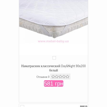
Наматрасник классический Day&Night 90х200
белый
Отзывов 0
581 грн
89819