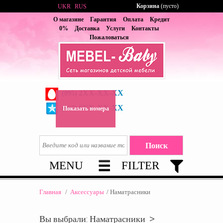
Корзина
(пусто)
UKR
RUS
О магазине
Гарантия
Оплата
Кредит
0%
Доставка
Услуги
Контакты
Пожаловаться
2XX-XX-XX
(095)
6XX-XX-XX
(067)
Показать номера
MENU
FILTER
Главная
/
Аксессуары
/
Наматрасники
Вы выбрали: Наматрасники >