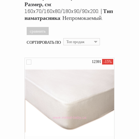
Размер, см
:
160x70/160x80/180x90/90x200. |
Тип
наматрасника
: Непромокаемый.
СОРТИРОВАТЬ ПО
Топ продаж
12391
-15%