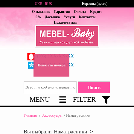
Корзина
(пусто)
UKR
RUS
О магазине
Гарантия
Оплата
Кредит
0%
Доставка
Услуги
Контакты
Пожаловаться
2XX-XX-XX
(095)
6XX-XX-XX
(067)
Показать номера
MENU
FILTER
Главная
/
Аксессуары
/
Наматрасники
Вы выбрали: Наматрасники >