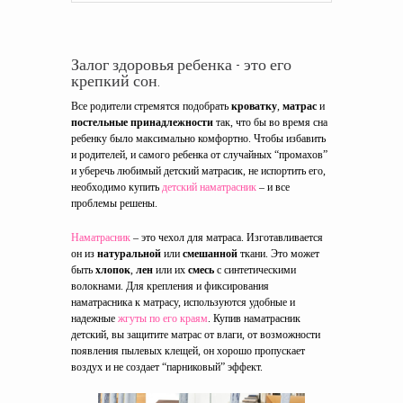
Залог здоровья ребенка - это его
крепкий сон.
Все родители стремятся подобрать
кроватку
,
матрас
и
постельные принадлежности
так, что бы во время сна
ребенку было максимально комфортно. Чтобы избавить
и родителей, и самого ребенка от случайных “промахов”
и уберечь любимый детский матрасик, не испортить его,
необходимо купить
детский наматрасник
– и все
проблемы решены.
Наматрасник
– это чехол для матраса. Изготавливается
он из
натуральной
или
смешанной
ткани. Это может
быть
хлопок
,
лен
или их
смесь
с синтетическими
волокнами. Для крепления и фиксирования
наматрасника к матрасу, используются удобные и
надежные
жгуты по его краям
. Купив наматрасник
детский, вы защитите матрас от влаги, от возможности
появления пылевых клещей, он хорошо пропускает
воздух и не создает “парниковый” эффект.