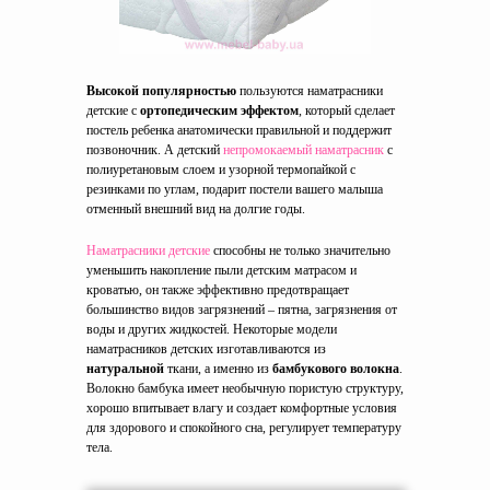
Высокой популярностью
пользуются наматрасники
детские с
ортопедическим эффектом
, который сделает
постель ребенка анатомически правильной и поддержит
позвоночник. А детский
непромокаемый наматрасник
с
полиуретановым слоем и узорной термопайкой с
резинками по углам, подарит постели вашего малыша
отменный внешний вид на долгие годы.
Наматрасники детские
способны не только значительно
уменьшить накопление пыли детским матрасом и
кроватью, он также эффективно предотвращает
большинство видов загрязнений – пятна, загрязнения от
воды и других жидкостей. Некоторые модели
наматрасников детских изготавливаются из
натуральной
ткани, а именно из
бамбукового волокна
.
Волокно бамбука имеет необычную пористую структуру,
хорошо впитывает влагу и создает комфортные условия
для здорового и спокойного сна, регулирует температуру
тела.