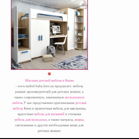
Магазин детской мебели в Киеве
- www.mebel-baby.kiev.ua предлагает: мебель
разных производителей для детских комнат, а
также современную, изысканную
молодежную
мебель
.У нас представлена оригинальная
детская
мебель
Киев и практичная мебель для школьника,
красочная
мебель для малышей
и стильная
мебель для молодежи
, а также матрасы,
ковры
,
светильники и другие необходимые вещи для
детских комнат.