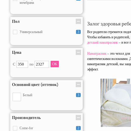
мембрана
Пол
Залог здоровья ребе
Универсальный
3
Все родители стремятся под
Чтобы избавить и родителей,
детский наматрасник
– и все
Цена
Наматрасник
– это чехол для
синтетическими волокнами. Д
С
по
наматрасник детский, вы защ
эффект.
Основной цвет (оттенок)
Белый
3
Производитель
Come-for
2