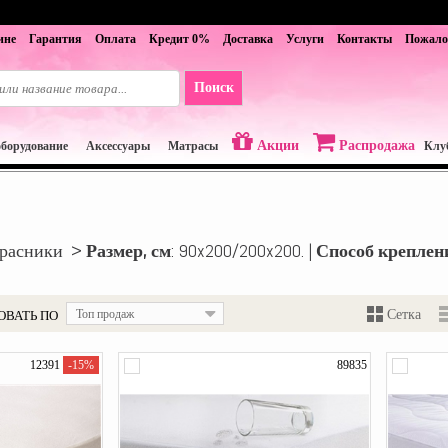
ине
Гарантия
Оплата
Кредит 0%
Доставка
Услуги
Контакты
Пожало
Акции
Распродажа
оборудование
Аксессуары
Матрасы
Клу
трасники >
Размер, см
: 90x200/200x200. |
Способ креплен
ОВАТЬ ПО
Топ продаж
Сетка
12391
-15%
89835