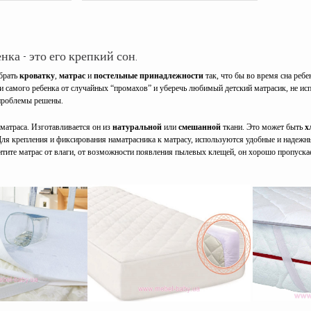
нка - это его крепкий сон.
обрать
кроватку
,
матрас
и
постельные принадлежности
так, что бы во время сна реб
 и самого ребенка от случайных “промахов” и уберечь любимый детский матрасик, не ис
 проблемы решены.
 матраса. Изготавливается он из
натуральной
или
смешанной
ткани. Это может быть
х
ля крепления и фиксирования наматрасника к матрасу, используются удобные и надеж
итите матрас от влаги, от возможности появления пылевых клещей, он хорошо пропускае