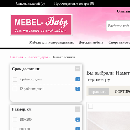
Список желаний (
0
)
Просмотренные товары (0)
О магаз
Мебель для новорожденных
Детская мебель
Спортивное 
Главная
/
Аксессуары
/
Наматрасники
Срок доставки:
Вы выбрали: Нама
периметру.
7 рабочих дней
3
12 рабочих дней
2
СОРТИР
Размер, см
180х200
2
60x120
1