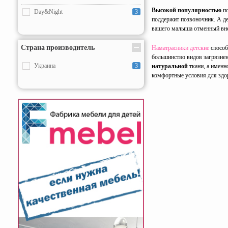
Высокой популярностью
по
Day&Night
3
поддержит позвоночник. А д
вашего малыша отменный вне
Страна производитель
Наматрасники детские
способ
большинство видов загрязнен
Украина
3
натуральной
ткани, а именн
комфортные условия для здор