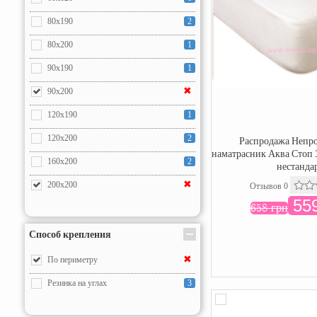
80x190
2
80x200
1
90x190
1
✖
90x200
120x190
1
120x200
2
Распродажа Непр
наматрасник Аква Стоп 
160x200
2
нестанда
✖
200x200
Отзывов 0
559
658 грн
Способ крепления
✖
По периметру
Резинка на углах
3