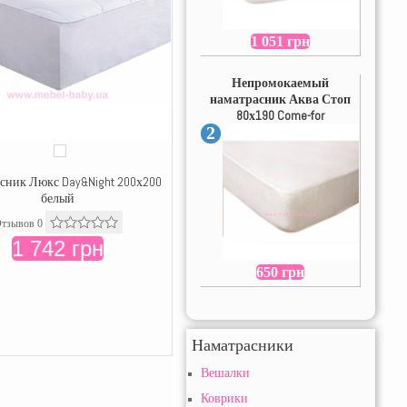
1 051 грн
Непромокаемый
наматрасник Аква Стоп
80х190 Come-for
2
сник Люкс Day&Night 200х200
белый
тзывов 0
1 742 грн
650 грн
Наматрасники
Вешалки
Коврики