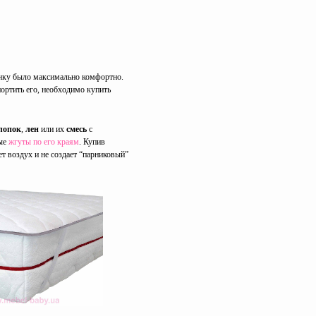
енку было максимально комфортно.
портить его, необходимо купить
лопок
,
лен
или их
смесь
с
ные
жгуты по его краям
. Купив
т воздух и не создает “парниковый”