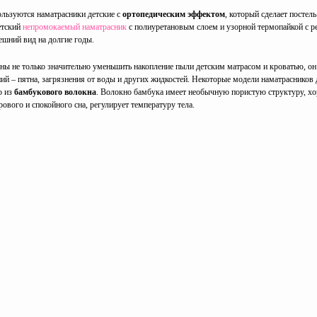
льзуются наматрасники детские с
ортопедическим эффектом
, который сделает постел
етский
непромокаемый наматрасник
с полиуретановым слоем и узорной термопайкой с ре
шний вид на долгие годы.
ны не только значительно уменьшить накопление пыли детским матрасом и кроватью, о
ий – пятна, загрязнения от воды и других жидкостей. Некоторые модели наматрасников 
о из
бамбукового волокна
. Волокно бамбука имеет необычную пористую структуру, хо
ового и спокойного сна, регулирует температуру тела.