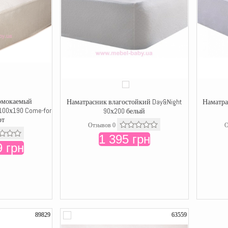
омокаемый
Наматрасник влагостойкий Day&Night
Наматра
100х190 Come-for
90х200 белый
рт
Отзывов 0
О
1 395 грн
 грн
89829
63559