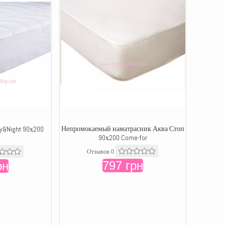
Непромокаемый наматрасник Аква Стоп
&Night 90х200
90х200 Come-for
Отзывов 0
797 грн
рн