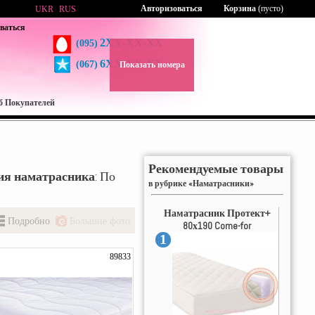
Авторизоваться
Корзина
(пусто)
UKR
RUS
ваться
2XX-XX-XX
(095)
6XX-XX-XX
(067)
Показать номера
б Покупателей
Рекомендуемые товары
ия наматрасника
: По
в рубрике «Наматрасники»
Наматрасник Протект+
Подробно
Большие фото
80х190 Come-for
1
89833