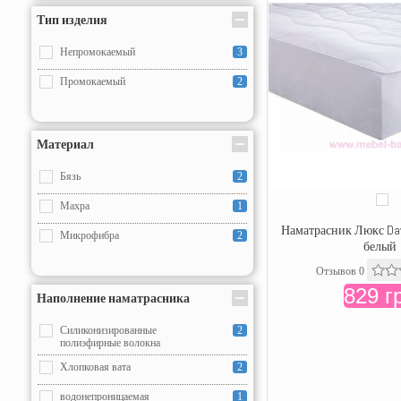
Тип изделия
Непромокаемый
3
Промокаемый
2
Материал
Бязь
2
Махра
1
Наматрасник Люкс Day
Микрофибра
2
белый
Отзывов 0
829 г
Наполнение наматрасника
Силиконизированные
2
полиэфирные волокна
Хлопковая вата
2
водонепроницаемая
1