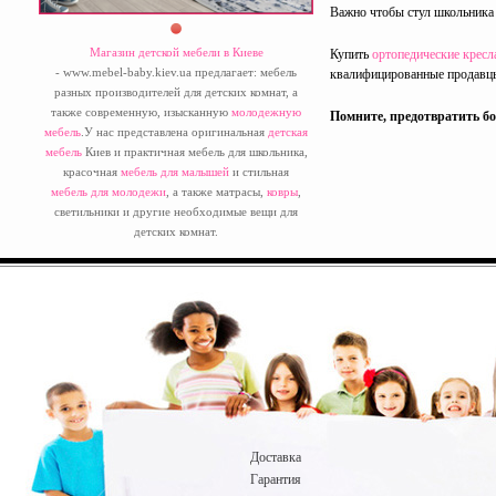
Важно чтобы стул школьника
Магазин детской мебели в Киеве
Купить
ортопедические кресл
- www.mebel-baby.kiev.ua предлагает: мебель
квалифицированные продавцы
разных производителей для детских комнат, а
также современную, изысканную
молодежную
Помните, предотвратить бол
мебель
.У нас представлена оригинальная
детская
мебель
Киев и практичная мебель для школьника,
красочная
мебель для малышей
и стильная
мебель для молодежи
, а также матрасы,
ковры
,
светильники и другие необходимые вещи для
детских комнат.
Доставка
Гарантия