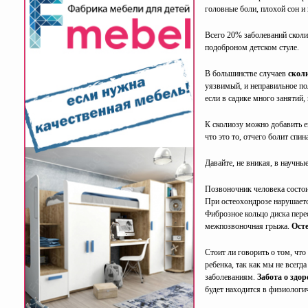
головные боли, плохой сон и
Всего 20% заболеваний сколи
подоброном детском стуле.
В большинстве случаев
сколи
уязвимый, и неправильное по
если в садике много занятий,
К сколиозу можно добавить е
что это то, отчего болит спин
Давайте, не вникая, в научны
Позвоночник человека состои
При остеохондрозе нарушаетс
Фиброзное кольцо диска пере
межпозвоночная грыжа.
Осте
Стоит ли говорить о том, чт
ребенка, так как мы не всегд
заболеваниям.
Забота о здо
будет находится в физиологи