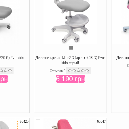
220 G) Evo-kids
Детское кресло Mio-2 G (арт. Y-408 G) Evo-
Детское
kids серый
О
Отзывов 0
грн
6 190 грн
36425
65547