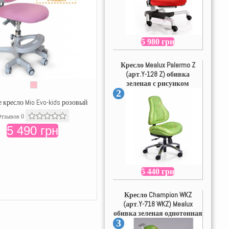
5 980 грн
Кресло Mealux Palermo Z
(арт.Y-128 Z) обивка
зеленая с рисунком
2
 кресло Mio Evo-kids розовый
тзывов 0
5 490 грн
5 440 грн
Кресло Champion WKZ
(арт.Y-718 WKZ) Mealux
обивка зеленая однотонная
3