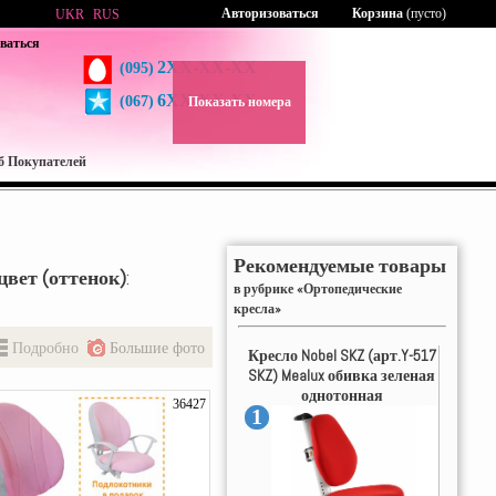
Авторизоваться
Корзина
(пусто)
UKR
RUS
ваться
2XX-XX-XX
(095)
6XX-XX-XX
(067)
Показать номера
б Покупателей
Рекомендуемые товары
цвет (оттенок)
:
в рубрике «Ортопедические
кресла»
Подробно
Большие фото
Кресло Nobel SKZ (арт.Y-517
SKZ) Mealux обивка зеленая
однотонная
36427
1