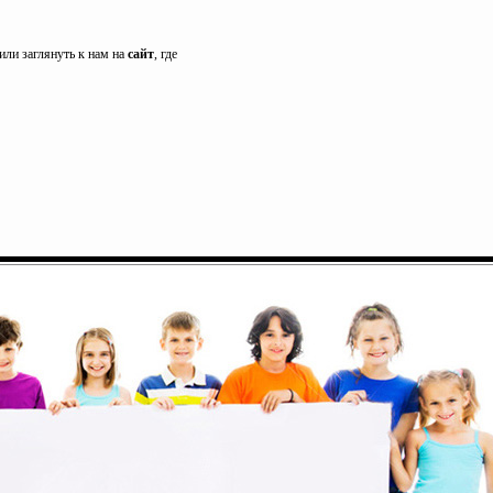
или заглянуть к нам на
сайт
, где