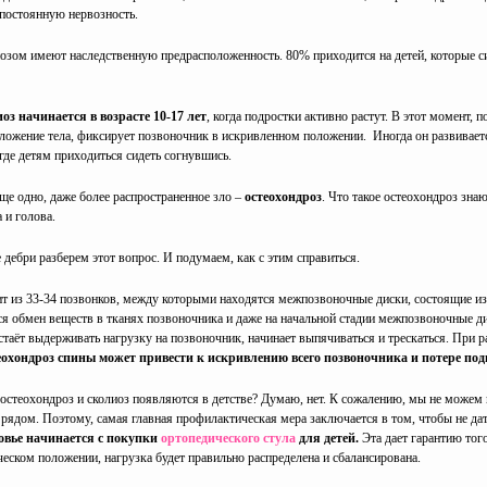
 постоянную нервозность.
озом имеют наследственную предрасположенность. 80% приходится на детей, которые 
оз начинается в возрасте 10-17 лет
, когда подростки активно растут. В этот момент, 
ложение тела, фиксирует позвоночник в искривленном положении. Иногда он развиваетс
 где детям приходиться сидеть согнувшись.
ще одно, даже более распространенное зло –
остеохондроз
. Что такое остеохондроз знаю
а и голова.
е дебри разберем этот вопрос. И подумаем, как с этим справиться.
т из 33-34 позвонков, между которыми находятся межпозвоночные диски, состоящие из
я обмен веществ в тканях позвоночника и даже на начальной стадии межпозвоночные ди
стаёт выдерживать нагрузку на позвоночник, начинает выпячиваться и трескаться. При 
охондроз спины может привести к искривлению всего позвоночника и потере по
о остеохондроз и сколиоз появляются в детстве? Думаю, нет. К сожалению, мы не можем
а рядом. Поэтому, самая главная профилактическая мера заключается в том, чтобы не да
ровье начинается с покупки
ортопедического стула
для детей.
Эта дает гарантию тог
ческом положении, нагрузка будет правильно распределена и сбалансирована.