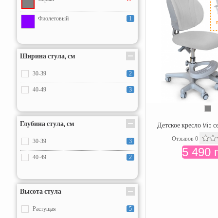
Фиолетовый
1
Ширина стула, см
30-39
2
40-49
3
Глубина стула, см
Детское кресло Mio с
Отзывов 0
30-39
3
5 490 
40-49
2
Высота стула
Растущая
5