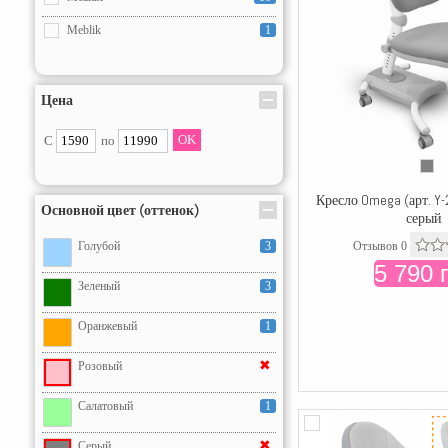
Meblik
1
Цена
С
по
Кресло Omega (арт. Y-
Основной цвет (оттенок)
серый
Отзывов 0
Голубой
3
5 790 
Зеленый
3
Оранжевый
1
✖
Розовый
Салатовый
1
✖
Серый