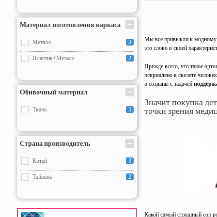
Материал изготовления каркаса
Мы все привыкли к модному
Металл
3
это слово в своей характерис
Пластик+Металл
2
Прежде всего, что такое орто
искривлено в скелете человек
и созданы с задачей
поддержа
Обивочный материал
Значит покупка дет
точки зрения меди
Ткань
5
Страна производитель
Китай
3
Тайвань
2
Какой самый страшный сон р