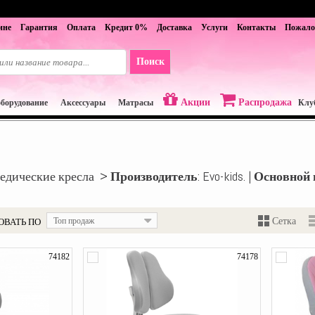
ине
Гарантия
Оплата
Кредит 0%
Доставка
Услуги
Контакты
Пожало
Акции
Распродажа
оборудование
Аксессуары
Матрасы
Клу
едические кресла >
Производитель
: Evo-kids. |
Основной 
ОВАТЬ ПО
Топ продаж
Сетка
74182
74178