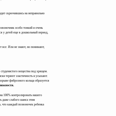
сидят скрючившись на неправильно
позвоночник особо тонкий и очень
я у детей еще в дошкольный период,
т все. Или не знают, но понимают,
 студенистого вещества под хрящем.
ски теряют эластичность и усыхают.
разрыве фиброзного кольца образуется
движности.
 на 100% контролировать нашего
ть даже слабого шанса этим
о, что каждый позвоночек ребенка