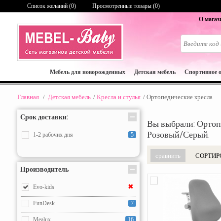
Список желаний (
0
)
Просмотренные товары (0)
О магаз
Мебель для новорожденных
Детская мебель
Спортивное 
Главная
/
Детская мебель
/
Кресла и стулья
/
Ортопедические кресла
Срок доставки:
Вы выбрали: Ортоп
Розовый/Серый.
1-2 рабочих дня
5
СОРТИР
Производитель
✖
Evo-kids
FunDesk
7
Mealux
16