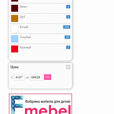
Венге
1
Дуб
2
Белый
205
Голубой
10
Красный
2
Розовый
10
Цена
Серый
178
С
по
Фиолетовый
10
Черный
1
Цвет под заказ
142