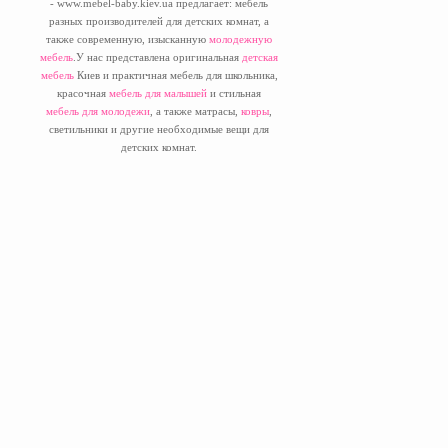
- www.mebel-baby.kiev.ua предлагает: мебель
разных производителей для детских комнат, а
также современную, изысканную
молодежную
мебель
.У нас представлена оригинальная
детская
мебель
Киев и практичная мебель для школьника,
красочная
мебель для малышей
и стильная
мебель для молодежи
, а также матрасы,
ковры
,
светильники и другие необходимые вещи для
детских комнат.