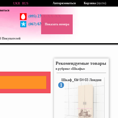
Авторизоваться
Корзина
(пусто)
UKR
RUS
ваться
2XX-XX-XX
(095)
6XX-XX-XX
(067)
Показать номера
б Покупателей
Рекомендуемые товары
в рубрике «Шкафы»
Шкаф_KM-SH-03 Лондон
1