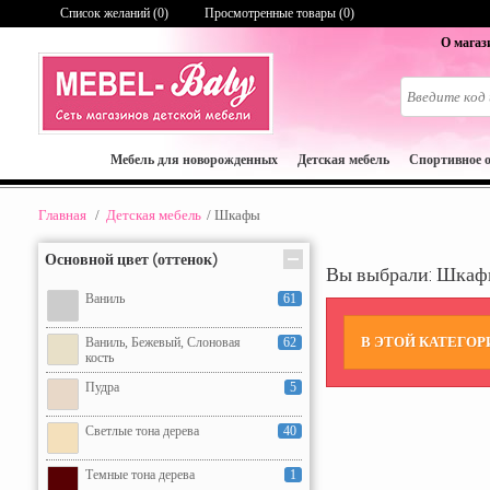
Список желаний (
0
)
Просмотренные товары (0)
О магаз
Мебель для новорожденных
Детская мебель
Спортивное 
Главная
/
Детская мебель
/
Шкафы
Основной цвет (оттенок)
Вы выбрали: Шка
Ваниль
61
В ЭТОЙ КАТЕГОР
Ваниль, Бежевый, Слоновая
62
кость
Пудра
5
Светлые тона дерева
40
Темные тона дерева
1