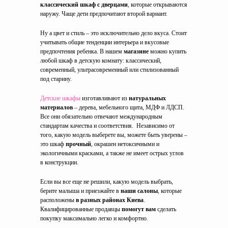
классический шкаф с дверцами
, которые открываются
наружу. Чаще дети предпочитают второй вариант.
Ну а цвет и стиль – это исключительно дело вкуса. Стоит
учитывать общие тенденции интерьера и вкусовые
предпочтения ребенка. В нашем
магазине
можно купить
любой шкаф в детскую комнату: классический,
современный, ультрасовременный или стилизованный
под старину.
Детские шкафы
изготавливают из
натуральных
материалов
– дерева, мебельного щита, МДФ и ЛДСП.
Все они обязательно отвечают международным
стандартам качества и соответствия. Независимо от
того, какую модель выберете вы, можете быть уверены –
это шкаф
прочный
, окрашен нетоксичными и
экологичными красками, а также не имеет острых углов
в конструкции.
Если вы все еще не решили, какую модель выбрать,
берите малыша и приезжайте в
наши салоны
, которые
расположены
в разных районах Киева
.
Квалифицированные продавцы
помогут вам
сделать
покупку максимально легко и комфортно.