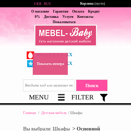
Корзина
(пусто)
UKR
RUS
О магазине
Гарантия
Оплата
Кредит
0%
Доставка
Услуги
Контакты
Пожаловаться
2XX-XX-XX
(095)
6XX-XX-XX
(067)
Показать номера
MENU
FILTER
Главная
/
Детская мебель
/
Шкафы
Вы выбрали: Шкафы >
Основной