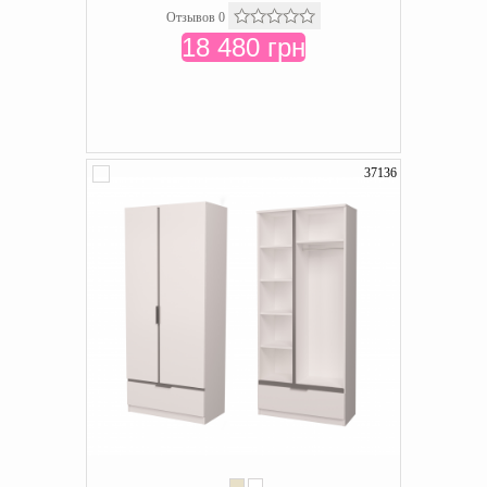
Отзывов 0
18 480 грн
37136