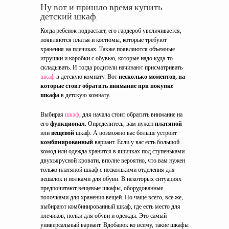
Ну вот и пришло время купить
детский шкаф.
Когда ребенок подрастает, его гардероб увеличивается,
появляются платья и костюмы, которые требуют
хранения на плечиках. Также появляются объемные
игрушки и коробки с обувью, которые надо куда-то
складывать. И тогда родители начинают присматривать
шкаф
в детскую комнату. Вот
несколько моментов, на
которые стоит обратить внимание при покупке
шкафа
в детскую комнату.
Выбирая
шкаф
, для начала стоит обратить внимание на
его
функционал
. Определитесь, вам нужен
платяной
или
вещевой
шкаф. А возможно вас больше устроит
комбинированный
вариант. Если у вас есть большой
комод или одежда хранится в ящичках под ступеньками
двухъярусной кровати, вполне вероятно, что вам нужен
только платяной шкаф с несколькими отделения для
вешалок и полками для обуви. В некоторых ситуациях
предпочитают вещевые шкафы, оборудованные
полочками для хранения вещей. Но чаще всего, все же,
выбирают комбинированный шкаф, где есть место для
плечиков, полки для обуви и одежды. Это самый
универсальный вариант. Вдобавок ко всему, такие шкафы