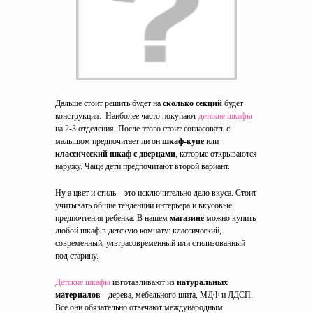
Дальше стоит решить будет на
сколько секций
будет
конструкция. Наиболее часто покупают
детские шкафы
на 2-3 отделения. После этого стоит согласовать с
малышом предпочитает ли он
шкаф-купе
или
классический шкаф с дверцами
, которые открываются
наружу. Чаще дети предпочитают второй вариант.
Ну а цвет и стиль – это исключительно дело вкуса. Стоит
учитывать общие тенденции интерьера и вкусовые
предпочтения ребенка. В нашем
магазине
можно купить
любой шкаф в детскую комнату: классический,
современный, ультрасовременный или стилизованный
под старину.
Детские шкафы
изготавливают из
натуральных
материалов
– дерева, мебельного щита, МДФ и ЛДСП.
Все они обязательно отвечают международным