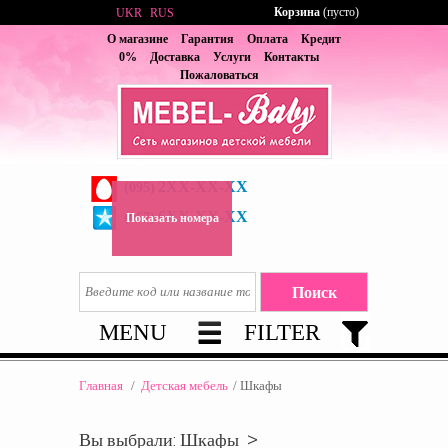
Корзина
(пусто)
UKR
RUS
О магазине
Гарантия
Оплата
Кредит
0%
Доставка
Услуги
Контакты
Пожаловаться
2XX-XX-XX
(095)
6XX-XX-XX
(067)
Показать номера
MENU
FILTER
Главная
/
Детская мебель
/
Шкафы
Вы выбрали: Шкафы >